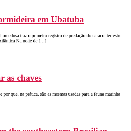
 dormideira em Ubatuba
omedusa traz o primeiro registro de predação do caracol terrestre
Atlântica Na noite de […]
r as chaves
e por que, na prática, são as mesmas usadas para a fauna marinha
m the southeastern Brazilian