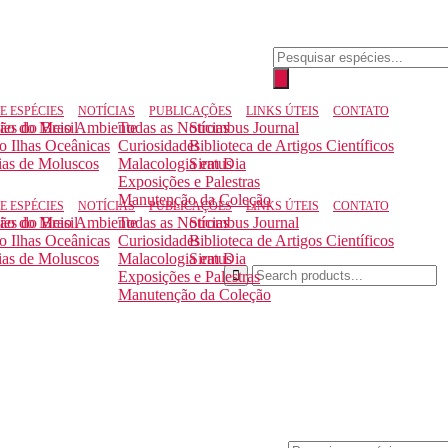
E ESPÉCIES
NOTÍCIAS
PUBLICAÇÕES
LINKS ÚTEIS
CONTATO
ção do Meio Ambiente
ies do Brasil
Todas as Notícias
Strombus Journal
to Ilhas Oceânicas
Curiosidades
Biblioteca de Artigos Científicos
ias de Moluscos
Malacologia em Dia
Siratus
Exposições e Palestras
Manutenção da Coleção
E ESPÉCIES
NOTÍCIAS
PUBLICAÇÕES
LINKS ÚTEIS
CONTATO
ção do Meio Ambiente
ies do Brasil
Todas as Notícias
Strombus Journal
to Ilhas Oceânicas
Curiosidades
Biblioteca de Artigos Científicos
ias de Moluscos
Malacologia em Dia
Siratus
Exposições e Palestras
Manutenção da Coleção