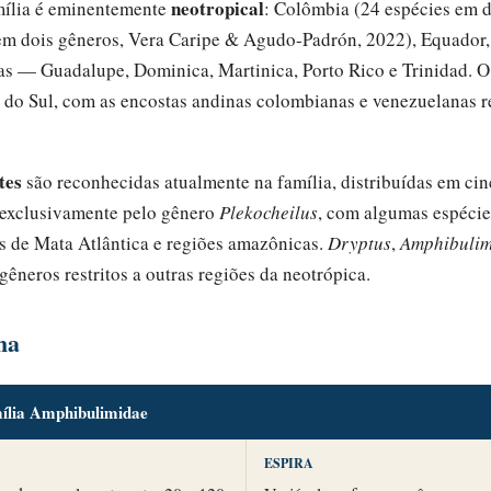
neotropical
amília é eminentemente
: Colômbia (24 espécies em d
m dois gêneros, Vera Caripe & Agudo-Padrón, 2022), Equador, P
as — Guadalupe, Dominica, Martinica, Porto Rico e Trinidad. O 
 do Sul, com as encostas andinas colombianas e venezuelanas r
tes
são reconhecidas atualmente na família, distribuídas em ci
e exclusivamente pelo gênero
Plekocheilus
, com algumas espécie
as de Mata Atlântica e regiões amazônicas.
Dryptus
,
Amphibuli
gêneros restritos a outras regiões da neotrópica.
ha
mília Amphibulimidae
ESPIRA