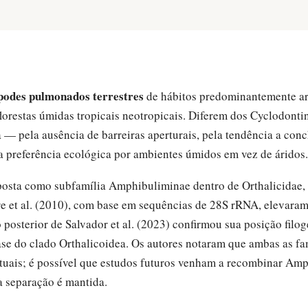
podes pulmonados terrestres
de hábitos predominantemente ar
florestas úmidas tropicais neotropicais. Diferem dos Cyclodon
 — pela ausência de barreiras aperturais, pela tendência a con
a preferência ecológica por ambientes úmidos em vez de áridos.
oposta como subfamília Amphibuliminae dentro de Orthalicidae
e et al. (2010), com base em sequências de 28S rRNA, elevaram
osterior de Salvador et al. (2023) confirmou sua posição filo
ase do clado Orthalicoidea. Os autores notaram que ambas as fam
atuais; é possível que estudos futuros venham a recombinar Am
a separação é mantida.