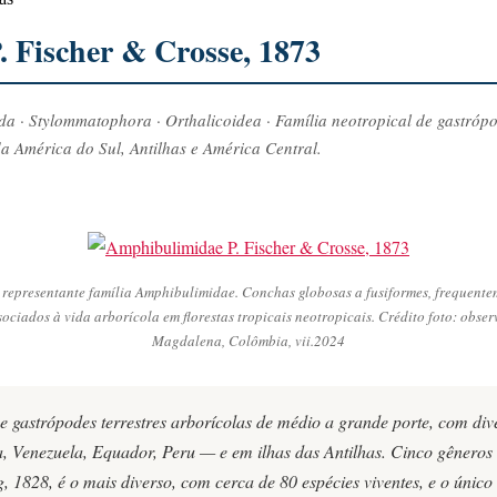
 Fischer & Crosse, 1873
a · Stylommatophora · Orthalicoidea · Família neotropical de gastrópo
a América do Sul, Antilhas e América Central.
m representante família Amphibulimidae. Conchas globosas a fusiformes, frequent
ciados à vida arborícola em florestas tropicais neotropicais. Crédito foto: obser
Magdalena, Colômbia, vii.2024
 gastrópodes terrestres arborícolas de médio a grande porte, com div
 Venezuela, Equador, Peru — e em ilhas das Antilhas. Cinco gêneros 
, 1828, é o mais diverso, com cerca de 80 espécies viventes, e o únic