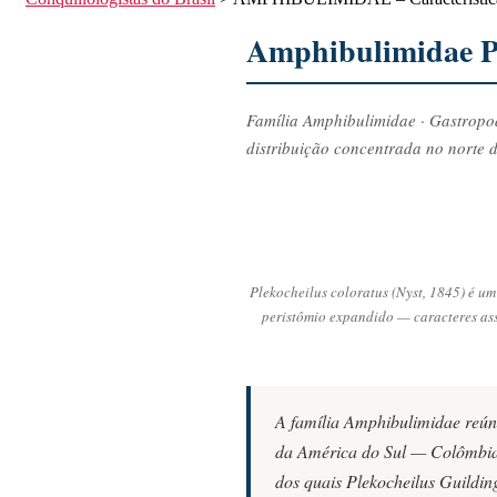
Amphibulimidae P.
Família Amphibulimidae · Gastropod
distribuição concentrada no norte d
Plekocheilus coloratus (Nyst, 1845) é u
peristômio expandido — caracteres asso
A família Amphibulimidae reúne
da América do Sul — Colômbia,
dos quais
Plekocheilus
Guilding