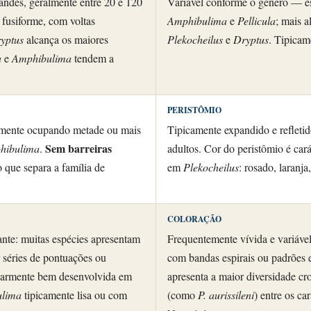
andes, geralmente entre 20 e 120
Variável conforme o gênero — e
fusiforme, com voltas
Amphibulima
e
Pellicula
; mais 
yptus
alcança os maiores
Plekocheilus
e
Dryptus
. Tipicam
a
e
Amphibulima
tendem a
PERISTÔMIO
emente ocupando metade ou mais
Tipicamente expandido e refleti
Sem barreiras
hibulima
.
adultos. Cor do peristômio é carát
 que separa a família de
em
Plekocheilus
: rosado, laranj
COLORAÇÃO
ante: muitas espécies apresentam
Frequentemente vívida e variável
r séries de pontuações ou
com bandas espirais ou padrões
ularmente bem desenvolvida em
apresenta a maior diversidade c
lima
tipicamente lisa ou com
(como
P. aurissileni
) entre os ca