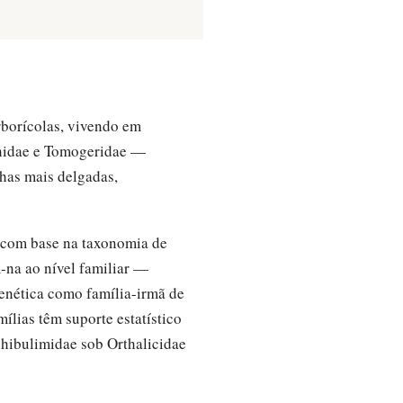
borícolas, vivendo em
tinidae e Tomogeridae —
chas mais delgadas,
, com base na taxonomia de
-na ao nível familiar —
genética como família-irmã de
ílias têm suporte estatístico
phibulimidae sob Orthalicidae