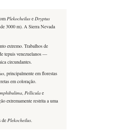
 com
Plekocheilus
e
Dryptus
rca de 3000 m). A Sierra Nevada
ento extremo. Trabalhos de
de tepuis venezuelanos —
ica circundantes.
lus
, principalmente em florestas
cretas em coloração.
mphibulima
,
Pellicula
e
ão extremamente restrita a uma
s de
Plekocheilus
.