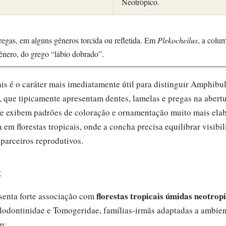
Neotrópico.
regas, em alguns gêneros torcida ou refletida. Em
Plekocheilus
, a colu
ênero, do grego “lábio dobrado”.
ais é o caráter mais imediatamente útil para distinguir Amphibu
 que tipicamente apresentam dentes, lamelas e pregas na aber
 exibem padrões de coloração e ornamentação muito mais elab
a em florestas tropicais, onde a concha precisa equilibrar visib
 parceiros reprodutivos.
t
florestas tropicais úmidas neotropi
senta forte associação com
odontinidae e Tomogeridae, famílias-irmãs adaptadas a ambient
m: