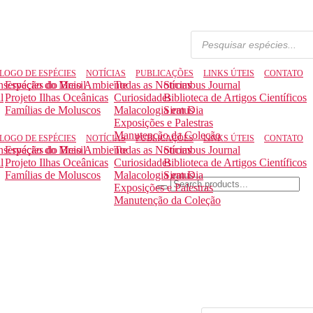
LOGO DE ESPÉCIES
NOTÍCIAS
PUBLICAÇÕES
LINKS ÚTEIS
CONTATO
nservação do Meio Ambiente
Espécies do Brasil
Todas as Notícias
Strombus Journal
l
Projeto Ilhas Oceânicas
Curiosidades
Biblioteca de Artigos Científicos
Famílias de Moluscos
Malacologia em Dia
Siratus
Exposições e Palestras
Manutenção da Coleção
LOGO DE ESPÉCIES
NOTÍCIAS
PUBLICAÇÕES
LINKS ÚTEIS
CONTATO
nservação do Meio Ambiente
Espécies do Brasil
Todas as Notícias
Strombus Journal
l
Projeto Ilhas Oceânicas
Curiosidades
Biblioteca de Artigos Científicos
Famílias de Moluscos
Malacologia em Dia
Siratus
Exposições e Palestras
Manutenção da Coleção