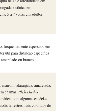
spira baixa e arredondada em
alongada e cônica em
ente 5 a 7 voltas em adultos.
do, frequentemente espessado em
er útil para distinção específica
a, amarelado ou branco.
: marrom, alaranjada, amarelada,
 em chamas.
Plekocheilus
romática, com algumas espécies
racóis terrestres mais coloridos do