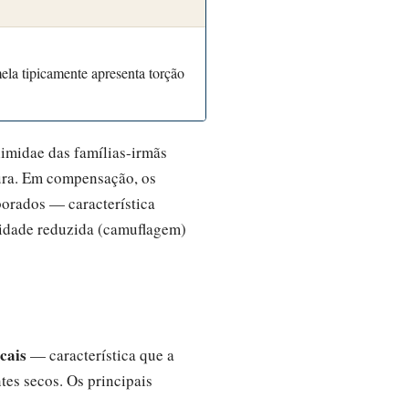
mela tipicamente apresenta torção
limidae das famílias-irmãs
tura. Em compensação, os
orados — característica
ilidade reduzida (camuflagem)
cais
— característica que a
es secos. Os principais