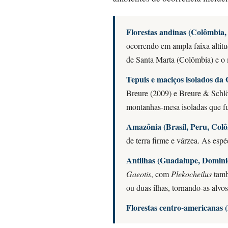
Florestas andinas (Colômbia,
ocorrendo em ampla faixa altitud
de Santa Marta (Colômbia) e o
Tepuis e maciços isolados d
Breure (2009) e Breure & Schlö
montanhas-mesa isoladas que fu
Amazônia (Brasil, Peru, Colô
de terra firme e várzea. As esp
Antilhas (Guadalupe, Dominic
Gaeotis
, com
Plekocheilus
tamb
ou duas ilhas, tornando-as alvos
Florestas centro-americanas