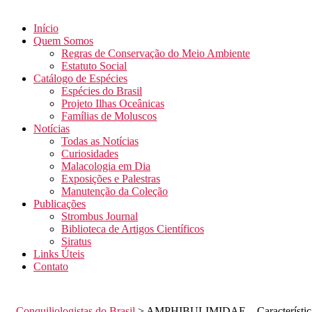
Início
Quem Somos
Regras de Conservação do Meio Ambiente
Estatuto Social
Catálogo de Espécies
Espécies do Brasil
Projeto Ilhas Oceânicas
Famílias de Moluscos
Notícias
Todas as Notícias
Curiosidades
Malacologia em Dia
Exposições e Palestras
Manutenção da Coleção
Publicações
Strombus Journal
Biblioteca de Artigos Científicos
Siratus
Links Úteis
Contato
Conquiliologistas do Brasil
>
AMPHIBULIMIDAE – Característic