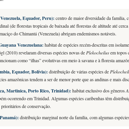
 Venezuela, Equador, Peru):
centro de maior diversidade da família,
inal (de florestas tropicais de baixada até florestas de altitude até ce
 maciço do Chimantá (Venezuela) abrigam endemismos notáveis.
a Guayana Venezuelana:
habitat de espécies recém-descritas em isolam
gl (2010) revelaram diversas espécies novas de
Plekocheilus
em topos 
ncionam como “ilhas” evolutivas em meio à savana e à floresta amazôn
mbia, Equador, Bolívia):
distribuição de várias espécies de
Plekochei
écies amazônicas tendem a ser de menor porte que as andinas e mais dis
a, Martinica, Porto Rico, Trinidad):
habitat exclusivo dos gêneros
A
ém ocorrendo em Trinidad. Algumas espécies caribenhas têm distribuiç
 prioritários de conservação.
 (Panamá):
distribuição marginal norte da família, com algumas espécie