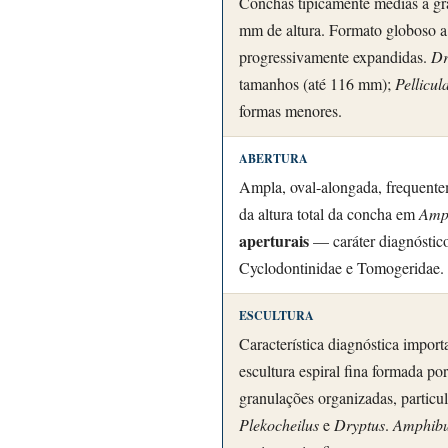
Conchas tipicamente médias a gr
mm de altura. Formato globoso a 
progressivamente expandidas.
Dr
tamanhos (até 116 mm);
Pellicul
formas menores.
ABERTURA
Ampla, oval-alongada, frequent
da altura total da concha em
Amp
aperturais
— caráter diagnóstico
Cyclodontinidae e Tomogeridae.
ESCULTURA
Característica diagnóstica import
escultura espiral fina formada po
granulações organizadas, partic
Plekocheilus
e
Dryptus
.
Amphibu