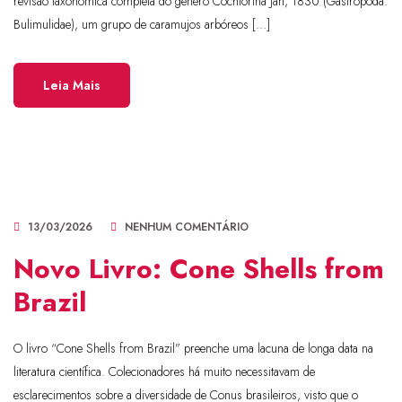
revisão taxonômica completa do gênero Cochlorina Jan, 1830 (Gastropoda:
Bulimulidae), um grupo de caramujos arbóreos […]
Leia Mais
13/03/2026
NENHUM COMENTÁRIO
Novo Livro: Cone Shells from
Brazil
O livro “Cone Shells from Brazil” preenche uma lacuna de longa data na
literatura científica. Colecionadores há muito necessitavam de
esclarecimentos sobre a diversidade de Conus brasileiros, visto que o