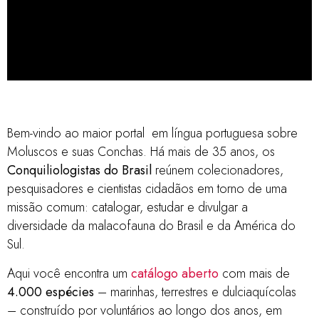
Catálogo de
Conchas do Brasil
Bem-vindo ao maior portal em língua portuguesa sobre
Moluscos e suas Conchas. Há mais de 35 anos, os
mais de 3.000 espécies - marinhas,
Conquiliologistas do Brasil
reúnem colecionadores,
pesquisadores e cientistas cidadãos em torno de uma
terrestres e de água doce - nativas
missão comum: catalogar, estudar e divulgar a
e invasoras
diversidade da malacofauna do Brasil e da América do
Sul.
clique aqui
Aqui você encontra um
catálogo aberto
com mais de
4.000 espécies
– marinhas, terrestres e dulciaquícolas
– construído por voluntários ao longo dos anos, em