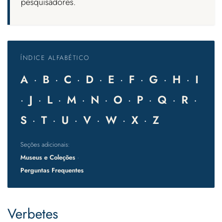
pesquisadores.
ÍNDICE ALFABÉTICO
A
·
B
·
C
·
D
·
E
·
F
·
G
·
H
·
I
·
J
·
L
·
M
·
N
·
O
·
P
·
Q
·
R
·
S
·
T
·
U
·
V
·
W
·
X
·
Z
Seções adicionais:
Museus e Coleções
·
Perguntas Frequentes
Verbetes