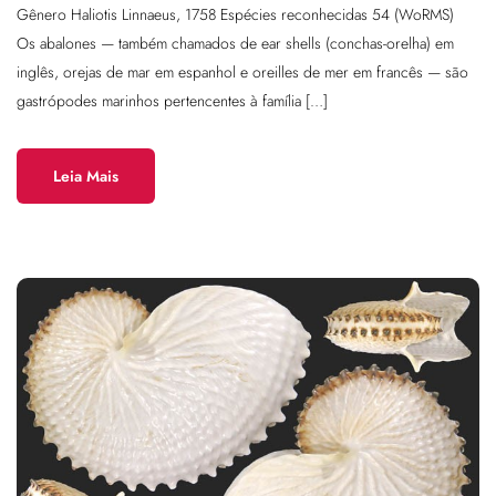
Gênero Haliotis Linnaeus, 1758 Espécies reconhecidas 54 (WoRMS)
Os abalones — também chamados de ear shells (conchas-orelha) em
inglês, orejas de mar em espanhol e oreilles de mer em francês — são
gastrópodes marinhos pertencentes à família […]
Leia Mais