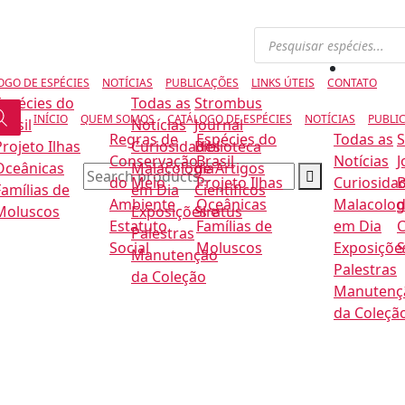
OGO DE ESPÉCIES
NOTÍCIAS
PUBLICAÇÕES
LINKS ÚTEIS
CONTATO
Espécies do
Todas as
Strombus
INÍCIO
QUEM SOMOS
CATÁLOGO DE ESPÉCIES
NOTÍCIAS
PUBLI
rasil
Notícias
Journal
Regras de
Espécies do
Todas as
Projeto Ilhas
Curiosidades
Biblioteca
Conservação
Brasil
Notícias
J
Oceânicas
Malacologia
de Artigos
do Meio
Projeto Ilhas
Curiosida
B
Famílias de
em Dia
Científicos
Ambiente
Oceânicas
Malacolog
d
Moluscos
Exposições e
Siratus
Estatuto
Famílias de
em Dia
C
Palestras
Social
Moluscos
Exposiçõe
S
Manutenção
Palestras
da Coleção
Manutenç
da Coleçã