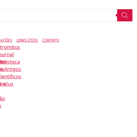
CAÇÕES
LINKS ÚTEIS
CONTATO
Strombus
ournal
des
iblioteca
ia
e Artigos
ientíficos
s e
iratus
ão
o