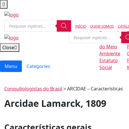
INÍCIO
QUEM SOMOS
CATÁL
Regras de
Conservação
B
do Meio
Close
Ambiente
Estatuto
Menu
Categories
Social
Conquiliologistas do Brasil
>
ARCIDAE – Características
Arcidae Lamarck, 1809
Características gerais