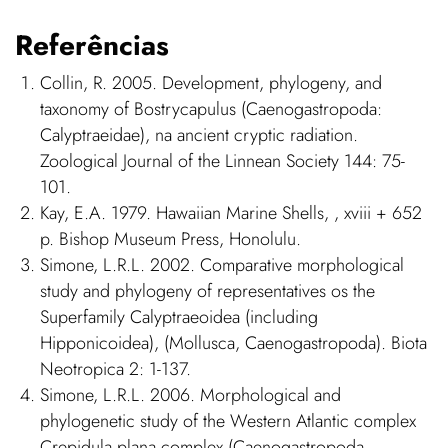
Referências
Collin, R. 2005. Development, phylogeny, and
taxonomy of Bostrycapulus (Caenogastropoda:
Calyptraeidae), na ancient cryptic radiation.
Zoological Journal of the Linnean Society 144: 75-
101.
Kay, E.A. 1979. Hawaiian Marine Shells, , xviii + 652
p. Bishop Museum Press, Honolulu.
Simone, L.R.L. 2002. Comparative morphological
study and phylogeny of representatives os the
Superfamily Calyptraeoidea (including
Hipponicoidea), (Mollusca, Caenogastropoda). Biota
Neotropica 2: 1-137.
Simone, L.R.L. 2006. Morphological and
phylogenetic study of the Western Atlantic complex
Crepidula plana complex (Caenogastropoda,