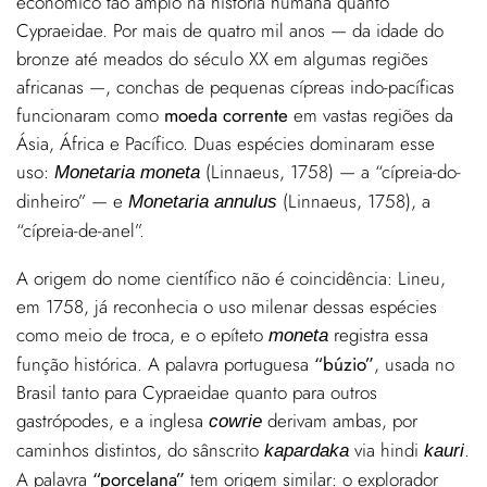
econômico tão amplo na história humana quanto
Cypraeidae. Por mais de quatro mil anos — da idade do
bronze até meados do século XX em algumas regiões
africanas —, conchas de pequenas cípreas indo-pacíficas
funcionaram como
moeda corrente
em vastas regiões da
Ásia, África e Pacífico. Duas espécies dominaram esse
uso:
(Linnaeus, 1758) — a “cípreia-do-
Monetaria moneta
dinheiro” — e
(Linnaeus, 1758), a
Monetaria annulus
“cípreia-de-anel”.
A origem do nome científico não é coincidência: Lineu,
em 1758, já reconhecia o uso milenar dessas espécies
como meio de troca, e o epíteto
registra essa
moneta
função histórica. A palavra portuguesa
“búzio”
, usada no
Brasil tanto para Cypraeidae quanto para outros
gastrópodes, e a inglesa
derivam ambas, por
cowrie
caminhos distintos, do sânscrito
via hindi
.
kapardaka
kauri
A palavra
“porcelana”
tem origem similar: o explorador