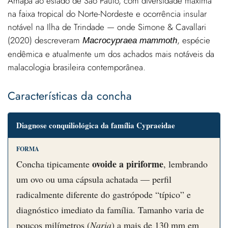
Amapá ao estado de São Paulo, com diversidade máxima
na faixa tropical do Norte-Nordeste e ocorrência insular
notável na Ilha de Trindade — onde Simone & Cavallari
(2020) descreveram
, espécie
Macrocypraea mammoth
endêmica e atualmente um dos achados mais notáveis da
malacologia brasileira contemporânea.
Características da concha
Diagnose conquiliológica da família Cypraeidae
FORMA
ovoide a piriforme
Concha tipicamente
, lembrando
um ovo ou uma cápsula achatada — perfil
radicalmente diferente do gastrópode “típico” e
diagnóstico imediato da família. Tamanho varia de
poucos milímetros (
Naria
) a mais de 130 mm em