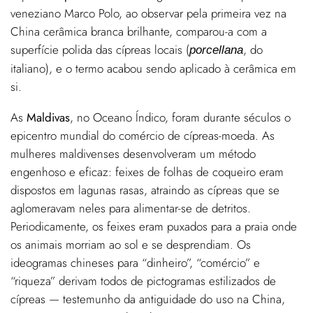
veneziano Marco Polo, ao observar pela primeira vez na
China cerâmica branca brilhante, comparou-a com a
superfície polida das cípreas locais (
, do
porcellana
italiano), e o termo acabou sendo aplicado à cerâmica em
si.
As
Maldivas
, no Oceano Índico, foram durante séculos o
epicentro mundial do comércio de cípreas-moeda. As
mulheres maldivenses desenvolveram um método
engenhoso e eficaz: feixes de folhas de coqueiro eram
dispostos em lagunas rasas, atraindo as cípreas que se
aglomeravam neles para alimentar-se de detritos.
Periodicamente, os feixes eram puxados para a praia onde
os animais morriam ao sol e se desprendiam. Os
ideogramas chineses para “dinheiro”, “comércio” e
“riqueza” derivam todos de pictogramas estilizados de
cípreas — testemunho da antiguidade do uso na China,