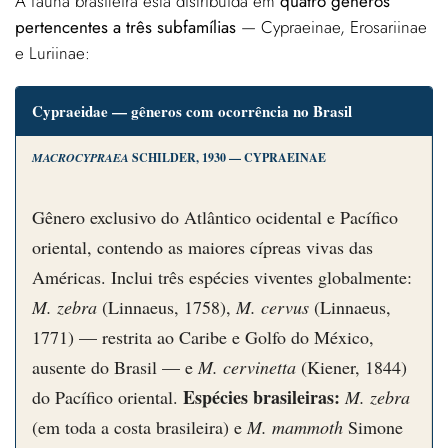
A fauna brasileira está distribuída em
quatro gêneros
pertencentes a três subfamílias
— Cypraeinae, Erosariinae
e Luriinae:
Cypraeidae — gêneros com ocorrência no Brasil
MACROCYPRAEA
SCHILDER, 1930 — CYPRAEINAE
Gênero exclusivo do Atlântico ocidental e Pacífico
oriental, contendo as maiores cípreas vivas das
Américas. Inclui três espécies viventes globalmente:
M. zebra
(Linnaeus, 1758),
M. cervus
(Linnaeus,
1771) — restrita ao Caribe e Golfo do México,
ausente do Brasil — e
M. cervinetta
(Kiener, 1844)
Espécies brasileiras:
do Pacífico oriental.
M. zebra
(em toda a costa brasileira) e
M. mammoth
Simone