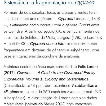
Sistemática: a fragmentação de
Cypraea
Por mais de dois séculos, todas as cípreas viventes foram
tratadas em um único gênero —
Linnaeus, 1758
Cypraea
—, exatamente como ocorreu com o gênero
entre
Conus
os Conidae. A partir do século XIX, e particularmente nos
trabalhos de Schilder, da Motta, Burgess (1985) e Lorenz &
Hubert (2000),
foi sucessivamente
Cypraea sensu lato
fragmentada em dezenas de gêneros e subgêneros, com
base em caracteres da concha e da anatomia.
A síntese contemporânea mais consultada é
Felix Lorenz
(2017)
,
Cowries — A Guide to the Gastropod Family
Cypraeidae, Volume 1: Biology and Systematics
(ConchBooks, 644 pp.), que reconhece
9 subfamílias e
49 gêneros
abarcando 260 espécies viventes (e mais 193
subespécies). A classificação de Lorenz combina dados
moleculares (sobretudo Meyer 2003) com caracteres