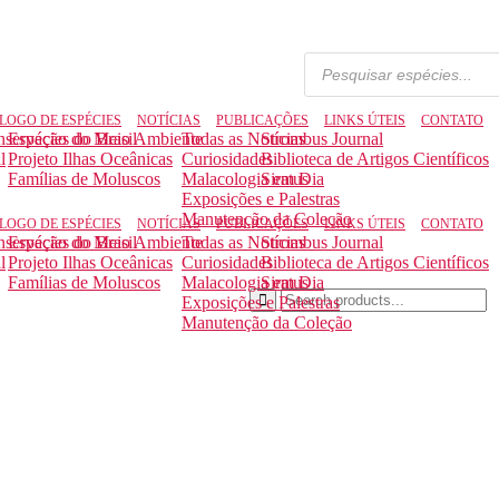
LOGO DE ESPÉCIES
NOTÍCIAS
PUBLICAÇÕES
LINKS ÚTEIS
CONTATO
nservação do Meio Ambiente
Espécies do Brasil
Todas as Notícias
Strombus Journal
l
Projeto Ilhas Oceânicas
Curiosidades
Biblioteca de Artigos Científicos
Famílias de Moluscos
Malacologia em Dia
Siratus
Exposições e Palestras
Manutenção da Coleção
LOGO DE ESPÉCIES
NOTÍCIAS
PUBLICAÇÕES
LINKS ÚTEIS
CONTATO
nservação do Meio Ambiente
Espécies do Brasil
Todas as Notícias
Strombus Journal
l
Projeto Ilhas Oceânicas
Curiosidades
Biblioteca de Artigos Científicos
Famílias de Moluscos
Malacologia em Dia
Siratus
Exposições e Palestras
Manutenção da Coleção