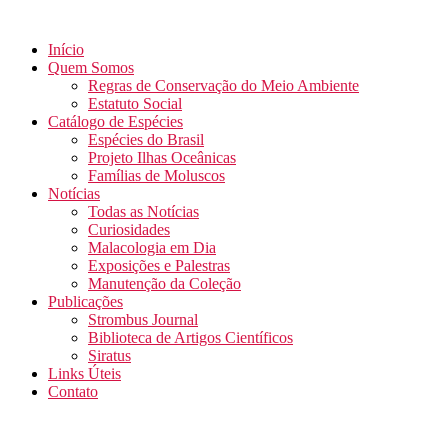
Início
Quem Somos
Regras de Conservação do Meio Ambiente
Estatuto Social
Catálogo de Espécies
Espécies do Brasil
Projeto Ilhas Oceânicas
Famílias de Moluscos
Notícias
Todas as Notícias
Curiosidades
Malacologia em Dia
Exposições e Palestras
Manutenção da Coleção
Publicações
Strombus Journal
Biblioteca de Artigos Científicos
Siratus
Links Úteis
Contato