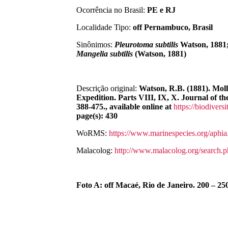
Ocorrência no Brasil:
PE e RJ
Localidade Tipo:
off Pernambuco, Brasil
Sinônimos:
Pleurotoma subtilis
Watson, 1881
Mangelia subtilis
(Watson, 1881)
Descrição original:
Watson, R.B. (1881). Mol
Expedition. Parts VIII, IX, X. Journal of th
388-475., available online at
https://biodivers
page(s): 430
WoRMS:
https://www.marinespecies.org/aphi
Malacolog:
http://www.malacolog.org/search
Foto A: off Macaé, Rio de Janeiro. 200 – 2