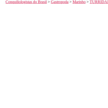
Conquiliologistas do Brasil
>
Gastropoda
>
Marinho
>
TURRIDA