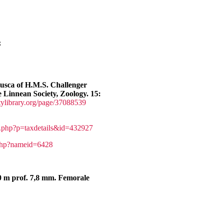
;
lusca of H.M.S. Challenger
e Linnean Society, Zoology. 15:
itylibrary.org/page/37088539
a.php?p=taxdetails&id=432927
.php?nameid=6428
50 m prof. 7,8 mm. Femorale