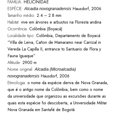
FAMÍLIA:
HELICINIDAE
ESPÉCIE:
Hausdorf, 2006
Alcadia novogranadensis
Tamanho médio:
2.4 – 2.8 mm
Habitat:
vive em árvores e arbustos na Floresta andina
Ocorrência:
Colômbia (Boyacá)
Localidade tipo:
Colômbia, Departamento de Boyacá:
“Villa de Leiva, Cañon de Mamaramo near Carrizal in
Vereda La Capilla II, entrance to Santuario de Flora y
Fauna Iguaque”
Altitude:
2900 m
Nome original:
Alcadia (Microalcadia)
Hausdorf, 2006
novogranadensis
Etimologia:
o nome da espécie deriva de Nova Granada,
que é o antigo nome da Colômbia, bem como o nome
da universidade que organizou as excursões durante as
quais esta espécie foi descoberta, a Universidade Militar
Nova Granada em Santafé de Bogotá