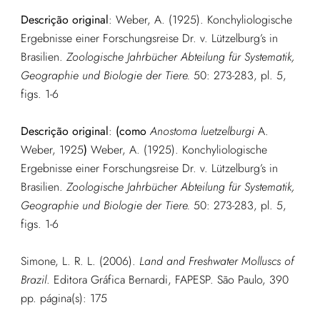
Descrição original
: Weber, A. (1925). Konchyliologische
Ergebnisse einer Forschungsreise Dr. v. Lützelburg’s in
Brasilien.
Zoologische Jahrbücher Abteilung für Systematik,
Geographie und Biologie der Tiere.
50: 273-283, pl. 5,
figs. 1-6
Descrição original
:
(como
Anostoma luetzelburgi
A.
Weber, 1925
)
Weber, A. (1925). Konchyliologische
Ergebnisse einer Forschungsreise Dr. v. Lützelburg’s in
Brasilien.
Zoologische Jahrbücher Abteilung für Systematik,
Geographie und Biologie der Tiere.
50: 273-283, pl. 5,
figs. 1-6
Simone, L. R. L. (2006).
Land and Freshwater Molluscs of
Brazil
. Editora Gráfica Bernardi, FAPESP. São Paulo, 390
pp.
página(s): 175