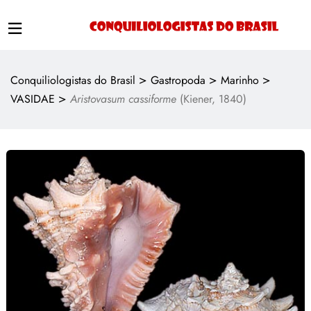
>
>
>
Conquiliologistas do Brasil
Gastropoda
Marinho
>
VASIDAE
Aristovasum cassiforme
(Kiener, 1840)