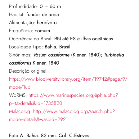
Profundidade:
0 – 60 m
Habitat:
fundos de areia
Alimentação:
herbívoro
Frequência:
comum
Ocorrência no Brasil:
RN até ES e ilhas oceânicas
Localidade Tipo:
Bahia, Brasil
Sinônimos:
Vasum cassiforme
(Kiener, 1840);
Turbinella
cassiformis
Kiener, 1840
Descrição original:
https://www.biodiversitylibrary.org/item/19742#page/9/
mode/1up
WoRMS:
https://www.marinespecies.org/aphia.php?
p=taxdetails&id=1735820
Malacolog:
http://www.malacolog.org/search.php?
mode=details&waspid=2921
Foto A: Bahia. 82 mm. Col. C.Esteves