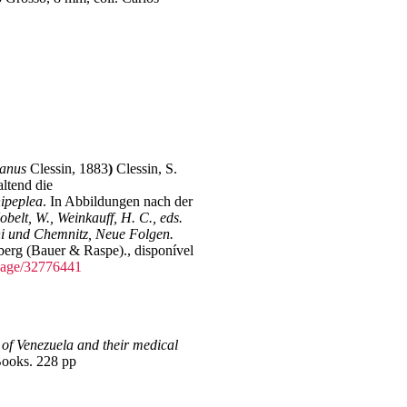
ianus
Clessin, 1883
)
Clessin, S.
ltend die
ipeplea
. In Abbildungen nach der
obelt, W., Weinkauff, H. C., eds.
ni und Chemnitz, Neue Folgen.
berg (Bauer & Raspe).
, disponível
/page/32776441
of Venezuela and their medical
ooks. 228 pp