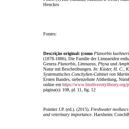
Henckes
Fontes:
Descrição original:
(como
Planorbis kuehner
(1878-1886). Die Familie der Limnaeiden entha
Genera
Planorbis
,
Limnaeus
,
Physa
und
Amph
Natur mit Beschreibungen.
In: Küster, H. C., K
Systematisches Conchylien-Cabinet von Marti
Ersten Bandes, siebenzehnte Abtheilung, Nürn
online em
https://www.biodiversitylibrary.org
página(s): 108, pl. 11, fig. 12
Pointier J.P. (ed.). (2015).
Freshwater molluscs 
and veterinary importance
. Harxheim: ConchB