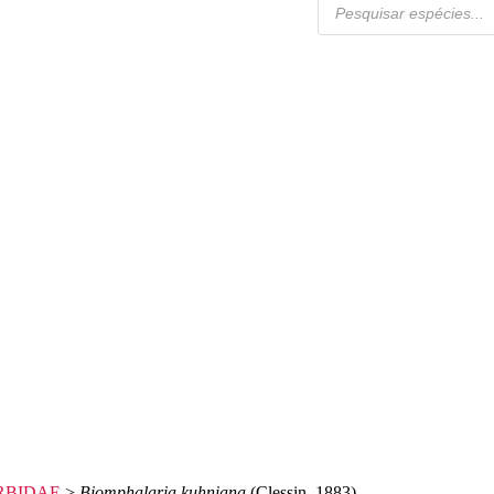
RBIDAE
>
Biomphalaria kuhniana
(Clessin, 1883)