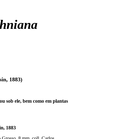
uhniana
sin, 1883)
 ou sob ele, bem como em plantas
in, 1883
o Grosso, 8 mm, coll. Carlos