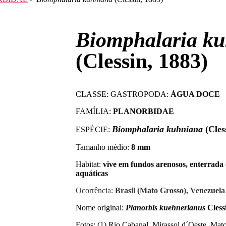
Biomphalaria k
(Clessin, 1883)
CLASSE: GASTROPODA:
ÁGUA DOCE
FAMÍLIA:
PLANORBIDAE
Biomphalaria kuhniana
(Cles
ESPÉCIE:
Tamanho médio:
8 mm
Habitat:
vive em fundos arenosos, enterrada
aquáticas
Ocorrência:
Brasil (Mato Grosso), Venezuela
Nome original:
Planorbis kuehnerianus
Cless
Fotos: (1) Rio Cabanal, Mirassol d´Oeste, Mat