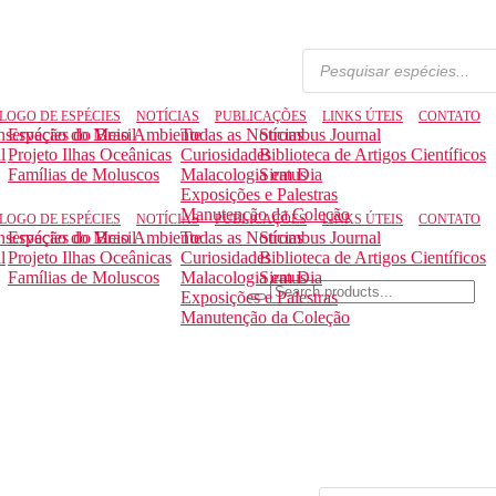
LOGO DE ESPÉCIES
NOTÍCIAS
PUBLICAÇÕES
LINKS ÚTEIS
CONTATO
nservação do Meio Ambiente
Espécies do Brasil
Todas as Notícias
Strombus Journal
l
Projeto Ilhas Oceânicas
Curiosidades
Biblioteca de Artigos Científicos
Famílias de Moluscos
Malacologia em Dia
Siratus
Exposições e Palestras
Manutenção da Coleção
LOGO DE ESPÉCIES
NOTÍCIAS
PUBLICAÇÕES
LINKS ÚTEIS
CONTATO
nservação do Meio Ambiente
Espécies do Brasil
Todas as Notícias
Strombus Journal
l
Projeto Ilhas Oceânicas
Curiosidades
Biblioteca de Artigos Científicos
Famílias de Moluscos
Malacologia em Dia
Siratus
Exposições e Palestras
Manutenção da Coleção