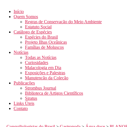
Início
Quem Somos
Regras de Conservação do Meio Ambiente
Estatuto Social
Catálogo de Espécies
Espécies do Brasil
Projeto Ilhas Oceânicas
Famílias de Moluscos
Notícias
Todas as Notícias
Curiosidades
Malacologia em Dia
Exposições e Palestras
Manutenção da Coleção
Publicações
Strombus Journal
Biblioteca de Artigos Científicos
Siratus
Links Úteis
Contato
Conquiliologistas do Brasil
>
Gastropoda
>
Água doce
>
PLANO