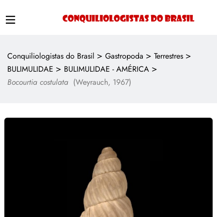
>
>
>
Conquiliologistas do Brasil
Gastropoda
Terrestres
>
>
BULIMULIDAE
BULIMULIDAE - AMÉRICA
Bocourtia costulata
(Weyrauch, 1967)