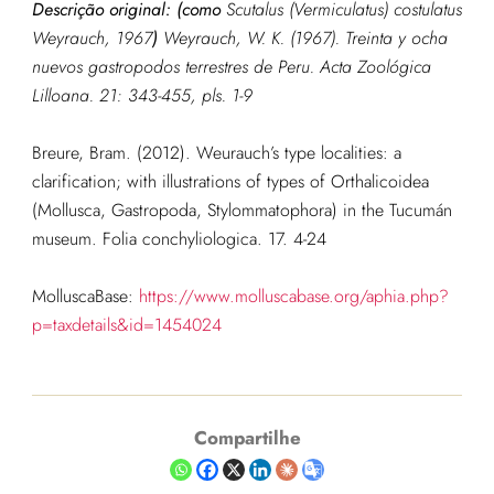
Descrição original: (como
Scutalus (Vermiculatus) costulatus
Weyrauch, 1967
)
Weyrauch, W. K. (1967). Treinta y ocha
nuevos gastropodos terrestres de Peru.
Acta Zoológica
Lilloana.
21: 343-455, pls. 1-9
Breure, Bram. (2012). Weurauch’s type localities: a
clarification; with illustrations of types of Orthalicoidea
(Mollusca, Gastropoda, Stylommatophora) in the Tucumán
museum. Folia conchyliologica. 17. 4-24
MolluscaBase:
https://www.molluscabase.org/aphia.php?
p=taxdetails&id=1454024
Compartilhe