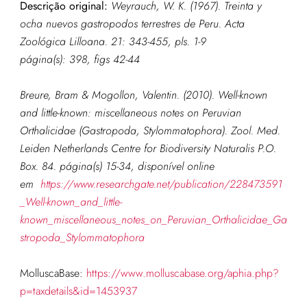
Descrição original:
Weyrauch, W. K. (1967). Treinta y
ocha nuevos gastropodos terrestres de Peru.
Acta
Zoológica Lilloana.
21: 343-455, pls. 1-9
página(s): 398, figs 42-44
Breure, Bram & Mogollon, Valentin. (2010). Well-known
and little-known: miscellaneous notes on Peruvian
Orthalicidae (Gastropoda, Stylommatophora). Zool. Med.
Leiden Netherlands Centre for Biodiversity Naturalis P.O.
Box. 84. página(s) 15-34, disponível online
em
https://www.researchgate.net/publication/228473591
_Well-known_and_little-
known_miscellaneous_notes_on_Peruvian_Orthalicidae_Ga
stropoda_Stylommatophora
MolluscaBase:
https://www.molluscabase.org/aphia.php?
p=taxdetails&id=1453937