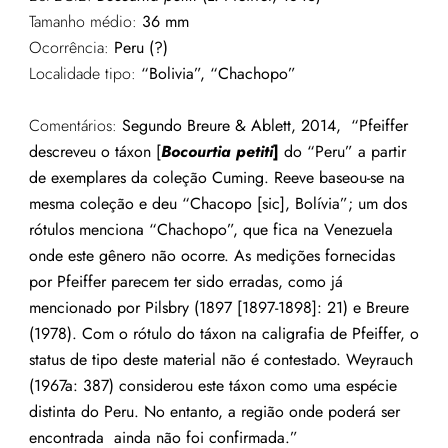
Tamanho médio:
36 mm
Ocorrência:
Peru (?)
Localidade tipo:
“Bolivia”, “Chachopo”
Comentários:
Segundo Breure & Ablett, 2014, “Pfeiffer
descreveu o táxon [
Bocourtia petiti
]
do “Peru” a partir
de exemplares da coleção Cuming. Reeve baseou-se na
mesma coleção e deu “Chacopo [sic], Bolívia”; um dos
rótulos menciona “Chachopo”, que fica na Venezuela
onde este gênero não ocorre. As medições fornecidas
por Pfeiffer parecem ter sido erradas, como já
mencionado por Pilsbry (1897 [1897-1898]: 21) e Breure
(1978). Com o rótulo do táxon na caligrafia de Pfeiffer, o
status de tipo deste material não é contestado. Weyrauch
(1967a: 387) considerou este táxon como uma espécie
distinta do Peru. No entanto, a região onde poderá ser
encontrada ainda não foi confirmada.”