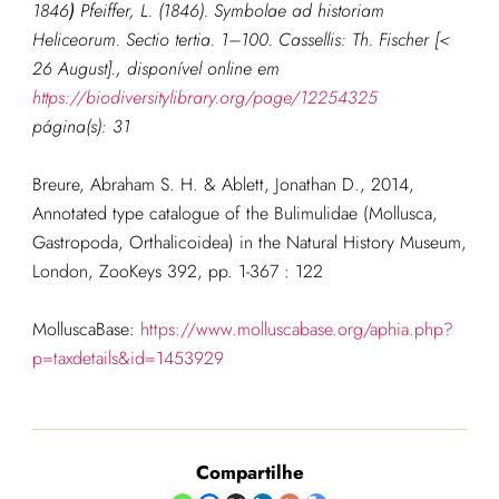
1846
)
Pfeiffer, L. (1846). Symbolae ad historiam
Heliceorum. Sectio tertia. 1–100. Cassellis: Th. Fischer [<
26 August].
, disponível online em
https://biodiversitylibrary.org/page/12254325
página(s): 31
Breure, Abraham S. H. & Ablett, Jonathan D., 2014,
Annotated type catalogue of the Bulimulidae (Mollusca,
Gastropoda, Orthalicoidea) in the Natural History Museum,
London, ZooKeys 392, pp. 1-367 : 122
MolluscaBase:
https://www.molluscabase.org/aphia.php?
p=taxdetails&id=1453929
Compartilhe