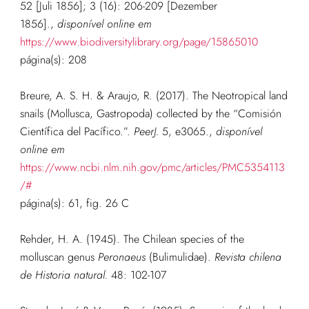
52 [Juli 1856]; 3 (16): 206-209 [Dezember
1856].
,
disponível online em
https://www.biodiversitylibrary.org/page/15865010
página(s): 208
Breure, A. S. H. & Araujo, R. (2017). The Neotropical land
snails (Mollusca, Gastropoda) collected by the “Comisión
Científica del Pacífico.”.
PeerJ.
5, e3065.
,
disponível
online em
https://www.ncbi.nlm.nih.gov/pmc/articles/PMC5354113
/#
página(s): 61, fig. 26 C
Rehder, H. A. (1945). The Chilean species of the
molluscan genus
Peronaeus
(Bulimulidae).
Revista chilena
de Historia natural.
48: 102-107