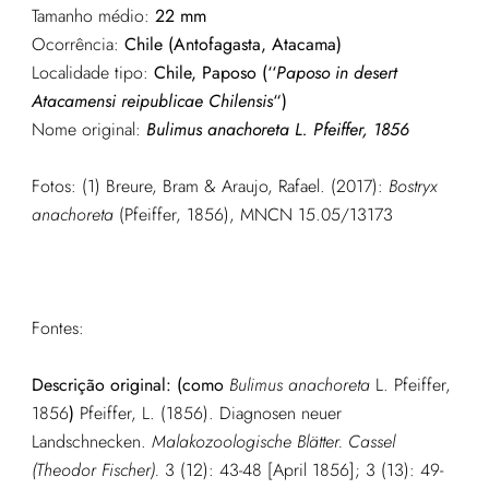
Tamanho médio:
22 mm
Ocorrência:
Chile (Antofagasta, Atacama)
Localidade tipo:
Chile, Paposo (‘‘
Paposo in desert
Atacamensi reipublicae Chilensis
“)
Nome original:
Bulimus anachoreta
L. Pfeiffer, 1856
Fotos: (1) Breure, Bram & Araujo, Rafael. (2017):
Bostryx
anachoreta
(Pfeiffer, 1856), MNCN 15.05/13173
Fontes:
Descrição original: (como
Bulimus anachoreta
L. Pfeiffer,
1856
)
Pfeiffer, L. (1856). Diagnosen neuer
Landschnecken.
Malakozoologische Blätter. Cassel
(Theodor Fischer).
3 (12): 43-48 [April 1856]; 3 (13): 49-