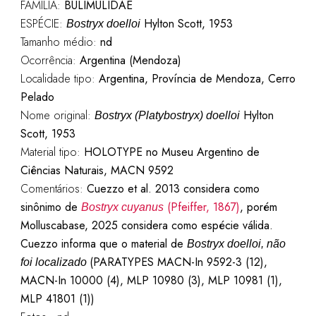
FAMÍLIA:
BULIMULIDAE
ESPÉCIE:
Hylton Scott, 1953
Bostryx doelloi
Tamanho médio:
nd
Ocorrência:
Argentina (Mendoza)
Localidade tipo:
Argentina, Província de Mendoza, Cerro
Pelado
Nome original:
Hylton
Bostryx (Platybostryx) doelloi
Scott, 1953
Material tipo:
HOLOTYPE no Museu Argentino de
Ciências Naturais, MACN 9592
Comentários:
Cuezzo et al. 2013 considera como
sinônimo de
(Pfeiffer, 1867)
, porém
Bostryx cuyanus
Molluscabase, 2025 considera como espécie válida.
Cuezzo informa que o material de
Bostryx doelloi, não
(PARATYPES MACN-In 9592-3 (12),
foi localizado
MACN-In 10000 (4), MLP 10980 (3), MLP 10981 (1),
MLP 41801 (1))