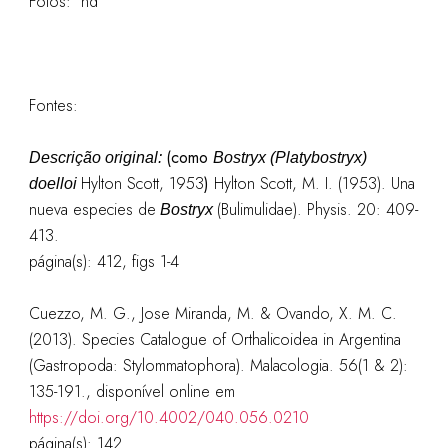
Fotos: nd
Fontes:
(como
Descrição original:
Bostryx (Platybostryx)
Hylton Scott, 1953
)
Hylton Scott, M. I. (1953). Una
doelloi
nueva especies de
(Bulimulidae). Physis. 20: 409-
Bostryx
413.
página(s): 412, figs 1-4
Cuezzo, M. G., Jose Miranda, M. & Ovando, X. M. C.
(2013). Species Catalogue of Orthalicoidea in Argentina
(Gastropoda: Stylommatophora). Malacologia. 56(1 & 2):
135-191.
, disponível online em
https://doi.org/10.4002/040.056.0210
página(s): 142