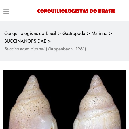
>
>
>
Conquiliologistas do Brasil
Gastropoda
Marinho
>
BUCCINANOPSIDAE
Buccinastrum duartei
(Klappenbach, 1961)