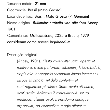
Tamanho médio:
21 mm
Ocorrência:
Brasil (Mato Grosso)
Localidade tipo:
Brasil, Mato Grosso (P. Germain)
Nome original:
Bulimulus turritella var. pliculosa
Ancey,
1901
Comentários:
Molluscabase, 2025 e Breure, 1979
consideram como
nomen inquirendum
Descrição original:
(Ancey, 1904): “
Testa ovato-attenuata, aperta et
relative sate late perforata, subtenuis, luteo-albidula,
strigis aliquot angustis secundum lineas
incrementi
dispositis ornata, nitidula confertim et
subirregulariter pliculosa. Spira ovato-attenuata,
acutiuscula. Anfractus 7 convexiusculi, sutura
mediocri, ultimus ovatus. Peristoma undique ,
expansum, ad columellam magis dilatatum
“