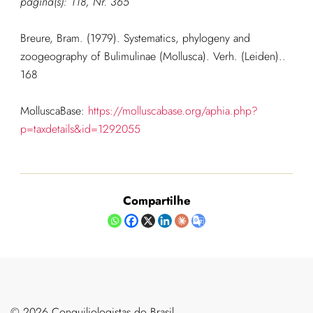
página(s): 118, Nr. 365
Breure, Bram. (1979). Systematics, phylogeny and
zoogeography of Bulimulinae (Mollusca). Verh. (Leiden)..
168
MolluscaBase:
https://molluscabase.org/aphia.php?
p=taxdetails&id=1292055
Compartilhe
©️ 2026 Conquiliologistas do Brasil