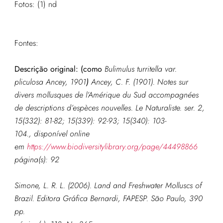
Fotos: (1) nd
Fontes:
Descrição original: (como
Bulimulus turritella var.
pliculosa Ancey, 1901
)
Ancey, C. F. (1901). Notes sur
divers mollusques de l’Amérique du Sud accompagnées
de descriptions d’espèces nouvelles.
Le Naturaliste.
ser. 2,
15(332): 81-82; 15(339): 92-93; 15(340): 103-
104.
, disponível online
em
https://www.biodiversitylibrary.org/page/44498866
página(s): 92
Simone, L. R. L. (2006). Land and Freshwater Molluscs of
Brazil. Editora Gráfica Bernardi, FAPESP. São Paulo, 390
pp.