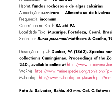
Habitat:
fundos rochosos e de algas calcárias
Alimentação:
carnívoro – Alimenta-se de bivalves
Frequência:
incomum
Ocorrência no Brasil:
BA até PA
Localidade Tipo:
Mucuripe, Fortaleza, Ceará, Brasi
Sinônimo:
Bursa pacamoni
Matthews & Coelho, 1
Descrição original:
Dunker, W. (1862). Species non
collectionis Cumingianae. Proceedings of the Zo
240., available online at
https://www.biodiversityl
WoRMs:
https://www.marinespecies.org/aphia.php?p=
Malacolog:
http://www.malacolog.org/search.php?na
Foto A: Salvador, Bahia. 40 mm. Col. C.Esteves