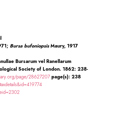
l
971;
Bursa
bufoniopsis
Maury, 1917
nullae Bursarum vel Ranellarum
ological Society of London. 1862: 238-
ibrary.org/page/28627207
page(s): 238
taxdetails&id=419774
meid=2302