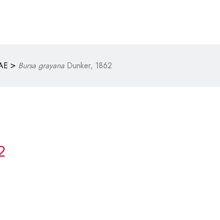
>
AE
Bursa grayana
Dunker, 1862
2