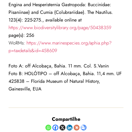
Engina and Hesperisternia Gastropoda: Buccinidae:
Pisaniinae) and Cumia (Colubrariidae). The Nautilus.
123(4): 225-275., available online at
https://www.biodiversitylibrary.org/page/50438359
page(s): 256
WoRMs:
https://www.marinespecies.org/aphia.php?
p=taxdetails&id=458609
Foto A: off Alcobaça, Bahia. 11 mm. Col. S.Vanin
Foto B: HOLÓTIPO – off Alcobaça, Bahia. 11,4 mm. UF
425838 – Fl
orida Museum of Natural History,
Gainesville, EUA
Compartilhe