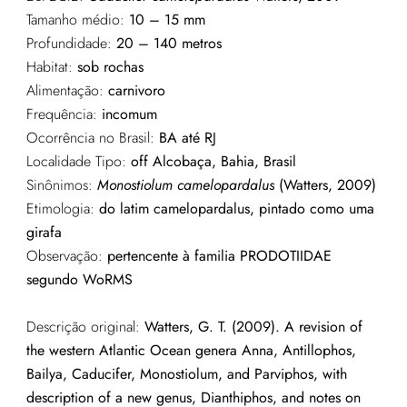
Tamanho médio:
10 – 15 mm
Profundidade:
20 – 140 metros
Habitat:
sob rochas
Alimentação:
carnivoro
Frequência:
incomum
Ocorrência no Brasil:
BA até RJ
Localidade Tipo:
off Alcobaça,
Bahia, Brasil
Sinônimos:
Monostiolum
camelopardalus
(
Watters
, 2009)
Etimologia:
do latim camelopardalus, pintado como uma
girafa
Observação:
pertencente à familia PRODOTIIDAE
segundo WoRMS
Descrição original:
Watters, G. T. (2009). A revision of
the western Atlantic Ocean genera Anna, Antillophos,
Bailya, Caducifer, Monostiolum, and Parviphos, with
description of a new genus, Dianthiphos, and notes on