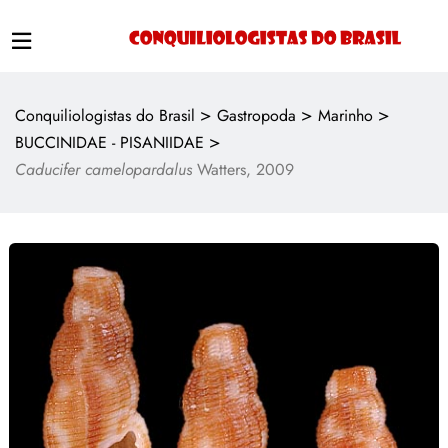
>
>
>
Conquiliologistas do Brasil
Gastropoda
Marinho
>
BUCCINIDAE - PISANIIDAE
Caducifer camelopardalus
Watters, 2009