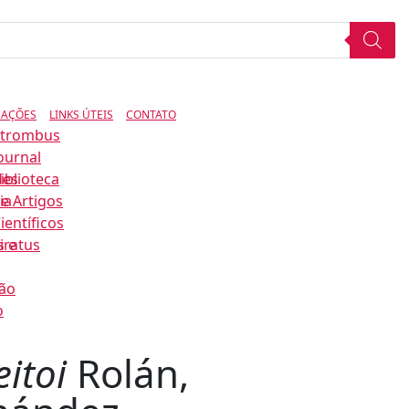
CAÇÕES
LINKS ÚTEIS
CONTATO
Strombus
ournal
des
iblioteca
ia
e Artigos
ientíficos
s e
iratus
ão
o
eitoi
Rolán,