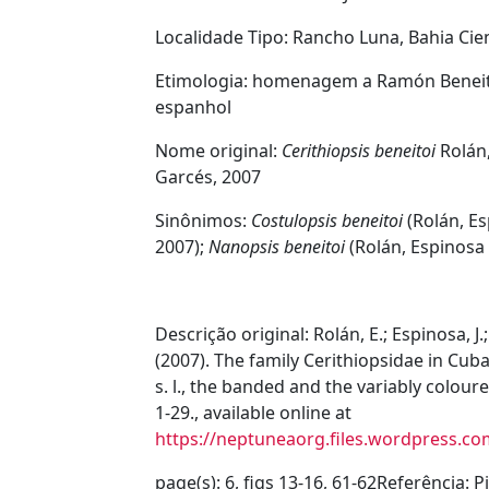
Localidade Tipo:
Rancho Luna, Bahia Cie
Etimologia:
homenagem a Ramón Beneito
espanhol
Nome original:
Cerithiopsis beneitoi
Rolán
Garcés, 2007
Sinônimos:
Costulopsis beneitoi
(Rolán, E
2007);
Nanopsis beneitoi
(Rolán, Espinosa
Descrição original:
Rolán, E.; Espinosa, J
(2007). The family Cerithiopsidae in Cuba
s. l., the banded and the variably colour
1-29., available online at
https://neptuneaorg.files.wordpress.co
page(s): 6, figs 13-16, 61-62
Referência:
P