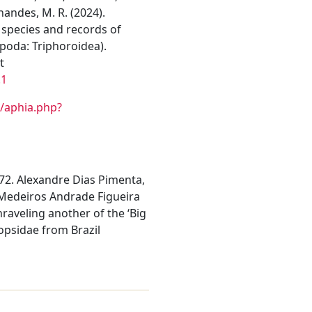
nandes, M. R. (2024).
w species and records of
poda: Triphoroidea).
t
.1
/aphia.php?
572. Alexandre Dias Pimenta,
 Medeiros Andrade Figueira
aveling another of the ‘Big
iopsidae from Brazil