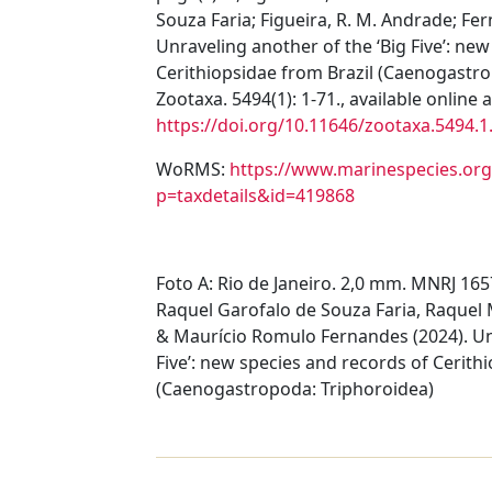
Souza Faria; Figueira, R. M. Andrade; Fer
Unraveling another of the ‘Big Fiveʹ: ne
Cerithiopsidae from Brazil (Caenogastro
Zootaxa. 5494(1): 1-71., available online a
https://doi.org/10.11646/zootaxa.5494.1
WoRMS:
https://www.marinespecies.org
p=taxdetails&id=419868
Foto A: Rio de Janeiro. 2,0 mm. MNRJ 16
Raquel Garofalo de Souza Faria, Raquel
& Maurício Romulo Fernandes (2024). Unr
Five
ʹ: new species and records of Cerith
(Caenogastropoda: Triphoroidea)