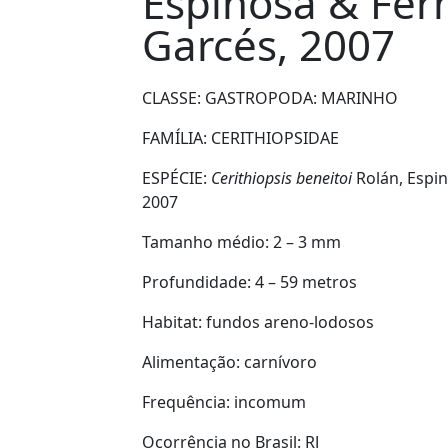
Espinosa & Fer
Garcés, 2007
CLASSE: GASTROPODA:
MARINHO
FAMÍLIA:
CERITHIOPSIDAE
ESPÉCIE:
Cerithiopsis beneitoi
Rolán, Espi
2007
Tamanho médio:
2 – 3 mm
Profundidade:
4 – 59 metros
Habitat:
fundos areno-lodosos
Alimentação:
carnívoro
Frequência:
incomum
Ocorrência no Brasil:
RJ