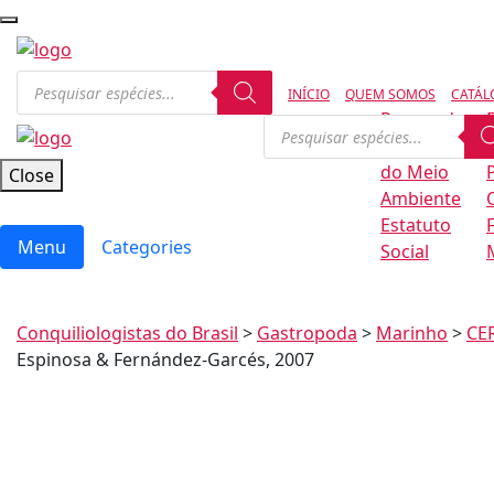
INÍCIO
QUEM SOMOS
CATÁL
Regras de
Conservação
B
do Meio
Close
Ambiente
Estatuto
Menu
Categories
Social
Conquiliologistas do Brasil
>
Gastropoda
>
Marinho
>
CE
Espinosa & Fernández-Garcés, 2007