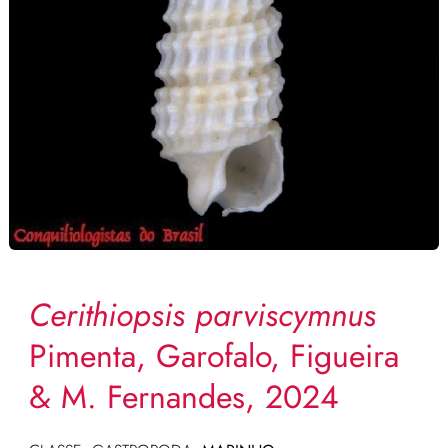
Cerithiopsis parviscymnus
Pimenta, Garofalo, Figueira
& M. Fernandes, 2024