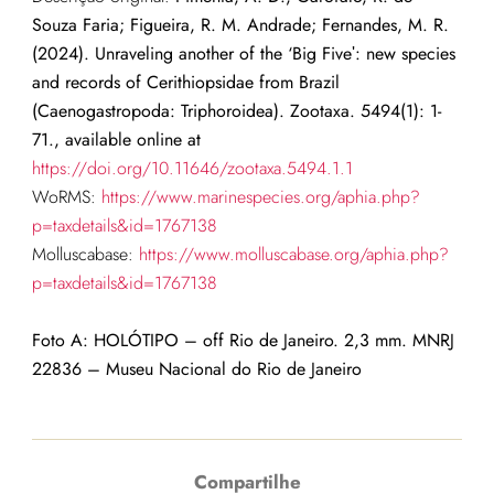
Souza Faria; Figueira, R. M. Andrade; Fernandes, M. R.
(2024). Unraveling another of the ‘Big Fiveʹ: new species
and records of Cerithiopsidae from Brazil
(Caenogastropoda: Triphoroidea). Zootaxa. 5494(1): 1-
71., available online at
https://doi.org/10.11646/zootaxa.5494.1.1
WoRMS:
https://www.marinespecies.org/aphia.php?
p=taxdetails&id=1767138
Molluscabase:
https://www.molluscabase.org/aphia.php?
p=taxdetails&id=1767138
Foto A: HOLÓTIPO – off Rio de Janeiro. 2,3 mm. MNRJ
22836
– Museu Nacional do Rio de Janeiro
Compartilhe