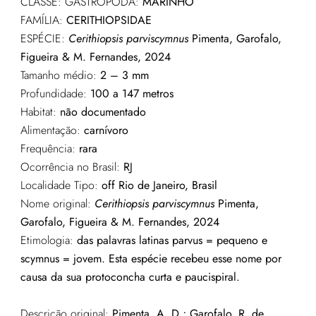
CLASSE: GASTROPODA:
MARINHO
FAMÍLIA:
CERITHIOPSIDAE
ESPÉCIE:
Cerithiopsis parviscymnus
Pimenta, Garofalo,
Figueira & M. Fernandes, 2024
Tamanho médio:
2 – 3 mm
Profundidade:
100 a 147 metros
Habitat:
não documentado
Alimentação:
carnívoro
Frequência:
rara
Ocorrência no Brasil:
RJ
Localidade Tipo:
off Rio de Janeiro, Brasil
Nome original:
Cerithiopsis parviscymnus
Pimenta,
Garofalo, Figueira & M. Fernandes, 2024
Etimologia:
das palavras latinas parvus = pequeno e
scymnus = jovem. Esta espécie recebeu esse nome por
causa da sua protoconcha curta e paucispiral.
Descrição original:
Pimenta, A. D.; Garofalo, R. de