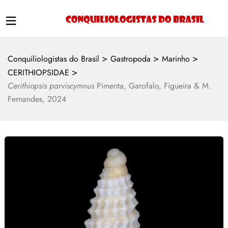
>
>
>
Conquiliologistas do Brasil
Gastropoda
Marinho
>
CERITHIOPSIDAE
Cerithiopsis parviscymnus
Pimenta, Garofalo, Figueira & M.
Fernandes, 2024