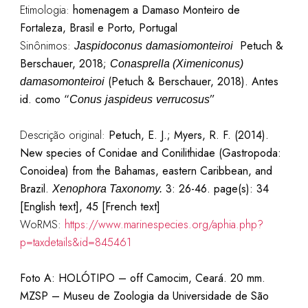
Etimologia:
homenagem a Damaso Monteiro de
Fortaleza, Brasil e Porto, Portugal
Sinônimos:
Petuch
&
Jaspidoconus
damasiomonteiroi
Berschauer
, 2018;
Conasprella
(
Ximeniconus
)
(
Petuch
&
Berschauer
, 2018). Antes
damasomonteiroi
id. como “
”
Conus
jaspideus
verrucosus
Descrição original:
Petuch, E. J.; Myers, R. F. (2014).
New species of Conidae and Conilithidae (Gastropoda:
Conoidea) from the Bahamas, eastern Caribbean, and
Brazil.
3: 26-46.
page(s): 34
Xenophora Taxonomy.
[English text], 45 [French text]
WoRMS:
https://www.marinespecies.org/aphia.php?
p=taxdetails&id=845461
Foto A: HOLÓTIPO – off Camocim, Ceará. 20 mm.
MZSP – Museu de Zoologia da Universidade de São