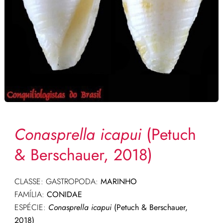
Conasprella icapui
(Petuch
& Berschauer, 2018)
CLASSE: GASTROPODA:
MARINHO
FAMÍLIA:
CONIDAE
ESPÉCIE:
Conasprella icapui
(Petuch & Berschauer,
2018)