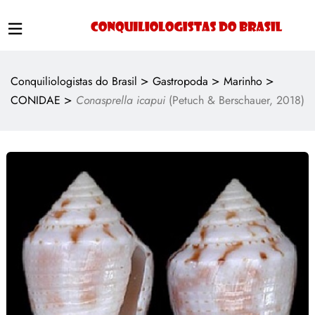
>
>
>
Conquiliologistas do Brasil
Gastropoda
Marinho
>
CONIDAE
Conasprella icapui
(Petuch & Berschauer, 2018)