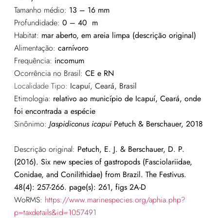
Tamanho médio:
13 – 16 mm
Profundidade:
0 – 40 m
Habitat:
mar aberto, em areia limpa (descrição original)
Alimentação:
carnívoro
Frequência:
incomum
Ocorrência no Brasil:
CE e RN
Localidade Tipo:
Icapuí, Ceará, Brasil
Etimologia:
relativo ao município de Icapuí, Ceará, onde
foi encontrada a espécie
Sinônimo:
Jaspidiconus
icapui
Petuch
&
Berschauer
, 2018
Descrição original:
Petuch, E. J. & Berschauer, D. P.
(2016). Six new species of gastropods (Fasciolariidae,
Conidae, and Conilithidae) from Brazil. The Festivus.
48(4): 257-266. page(s): 261, figs 2A-D
WoRMS:
https://www.marinespecies.org/aphia.php?
p=taxdetails&id=1057491