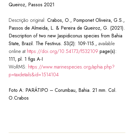
Queiroz, Passos 2021
Descrição original:
Crabos, O., Pomponet Oliveira, G.S.,
Passos de Almeida, L. & Pereira de Queiroz, G. (2021).
Description of two new Jaspidiconus species from Bahia
State, Brazil. The Festivus. 53(2): 109-115.,
available
online at
https://doi.org/10.54173/f532109
page(s):
111, pl. 1 figs A-I
WoRMS:
https://www.marinespecies.org/aphia.php?
p=taxdetails&id=1514104
Foto A: PARÁTIPO – Corumbau, Bahia. 21 mm. Col.
O.Crabos