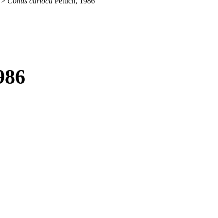
>
Conus carioca
Petuch, 1986
986