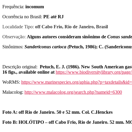
Frequência:
incomum
Ocorrência no Brasil:
PE até RJ
Localidade Tipo:
off Cabo Frio, Rio de Janeiro, Brasil
Observação:
Alguns autores consideram sinônimo de
Conus
sande
Sinônimos:
Sandericonus
carioca (
Petuch
, 1986); C. (
Sandericonu
Descrição original:
Petuch, E. J. (1986). New South American gastr
16 figs., available online at
https://www.biodiversitylibrary.org/pag
WoRMS:
https://www.marinespecies.org/aphia.php?p=taxdetails&i
Malacolog:
http://www.malacolog.org/search.php?nameid=6300
Foto A: off Rio de Janeiro. 50 e 52 mm. Col. C.Henckes
Foto B: HOLÓTIPO – off Cabo Frio, Rio de Janeiro. 52 mm. M