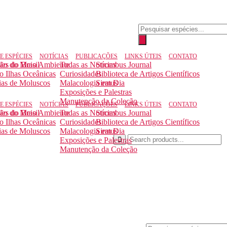
Pesquisar
produtos
E ESPÉCIES
NOTÍCIAS
PUBLICAÇÕES
LINKS ÚTEIS
CONTATO
ção do Meio Ambiente
ies do Brasil
Todas as Notícias
Strombus Journal
to Ilhas Oceânicas
Curiosidades
Biblioteca de Artigos Científicos
ias de Moluscos
Malacologia em Dia
Siratus
Exposições e Palestras
Manutenção da Coleção
E ESPÉCIES
NOTÍCIAS
PUBLICAÇÕES
LINKS ÚTEIS
CONTATO
ção do Meio Ambiente
ies do Brasil
Todas as Notícias
Strombus Journal
to Ilhas Oceânicas
Curiosidades
Biblioteca de Artigos Científicos
ias de Moluscos
Malacologia em Dia
Siratus
Exposições e Palestras
Manutenção da Coleção