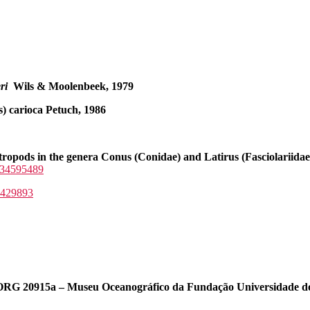
ri
Wils & Moolenbeek, 1979
s
) carioca
Petuch
, 1986
opods in the genera Conus (Conidae) and Latirus (Fasciolariidae. 
e/34595489
d=429893
ORG 20915a – Museu Oceanográfico da Fundação Universidade d