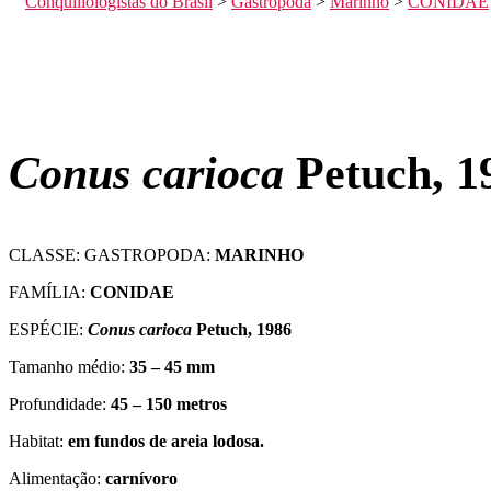
Conquiliologistas do Brasil
>
Gastropoda
>
Marinho
>
CONIDAE
Conus carioca
Petuch, 1
CLASSE: GASTROPODA:
MARINHO
FAMÍLIA:
CONIDAE
ESPÉCIE:
Conus carioca
Petuch, 1986
Tamanho médio:
35 – 45 mm
Profundidade:
45 – 150 metros
Habitat:
em fundos de areia lodosa.
Alimentação:
carnívoro