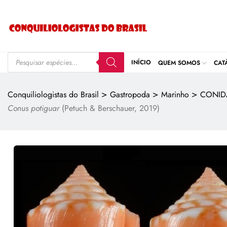
INÍCIO
QUEM SOMOS
CAT
>
>
>
Conquiliologistas do Brasil
Gastropoda
Marinho
CONID
Conus potiguar
(Petuch & Berschauer, 2019)