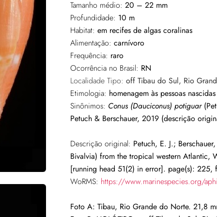
Tamanho médio:
20 – 22 mm
Profundidade:
10 m
Habitat:
em recifes de algas coralinas
Alimentação:
carnívoro
Frequência:
raro
Ocorrência no Brasil:
RN
Localidade Tipo:
off Tibau do Sul, Rio Gran
Etimologia:
homenagem às pessoas nascidas
Sinônimos:
Conus (Dauciconus) potiguar
(Pet
Petuch & Berschauer, 2019 (descrição origin
Descrição original:
Petuch, E. J.; Berschauer
Bivalvia) from the tropical western Atlantic
[running head 51(2) in error]. page(s): 225, 
WoRMS:
https://www.marinespecies.org/ap
Foto A: Tibau, Rio Grande do Norte. 21,8 