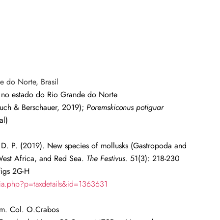
de do Norte
, Brasil
 no estado do Rio Grande do Norte
uch & Berschauer, 2019);
Poremskiconus potiguar
al)
, D. P. (2019). New species of mollusks (Gastropoda and
, West Africa, and Red Sea.
The Festivus.
51(3): 218-230
figs 2G-H
hia.php?p=taxdetails&id=1363631
mm. Col. O.Crabos