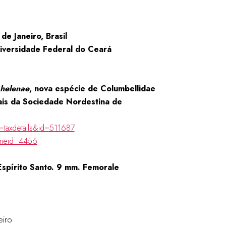
de Janeiro, Brasil
iversidade Federal do Ceará
 helenae
, nova espécie de Columbellidae
nais da Sociedade Nordestina de
=taxdetails&id=511687
ameid=4456
Espírito Santo. 9 mm. Femorale
eiro