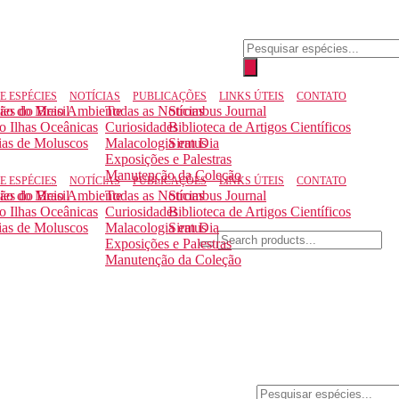
Pesquisar
produtos
E ESPÉCIES
NOTÍCIAS
PUBLICAÇÕES
LINKS ÚTEIS
CONTATO
ção do Meio Ambiente
ies do Brasil
Todas as Notícias
Strombus Journal
to Ilhas Oceânicas
Curiosidades
Biblioteca de Artigos Científicos
ias de Moluscos
Malacologia em Dia
Siratus
Exposições e Palestras
Manutenção da Coleção
E ESPÉCIES
NOTÍCIAS
PUBLICAÇÕES
LINKS ÚTEIS
CONTATO
ção do Meio Ambiente
ies do Brasil
Todas as Notícias
Strombus Journal
to Ilhas Oceânicas
Curiosidades
Biblioteca de Artigos Científicos
ias de Moluscos
Malacologia em Dia
Siratus
Exposições e Palestras
Manutenção da Coleção
Pesquisar