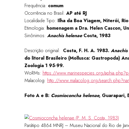
Frequência:
comum
Ocorrência no Brasil:
AP até RJ
Localidade Tipo:
Ilha da Boa Viagem, Niterói, Rio 
Etimologia:
homenagem a Dra. Helen Cascon, Un
Sinônimos:
Anachis
helenae
Costa, 1983
Descrição original:
Costa, F. H. A. 1983.
Anachis
do litoral Brasileiro (Mollusca: Gastropoda) A
Zoologia 1 95-99.
WoRMs:
https://www.marinespecies.org/aphia.php?p
Malacolog:
http://www.malacolog.org/search.php?n
Foto A e B:
Cosmioconcha helenae,
Guarapari, 
Parátipo 4864 MNRJ – Museu Nacional do Rio de Jan