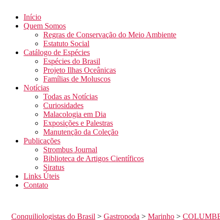
Início
Quem Somos
Regras de Conservação do Meio Ambiente
Estatuto Social
Catálogo de Espécies
Espécies do Brasil
Projeto Ilhas Oceânicas
Famílias de Moluscos
Notícias
Todas as Notícias
Curiosidades
Malacologia em Dia
Exposições e Palestras
Manutenção da Coleção
Publicações
Strombus Journal
Biblioteca de Artigos Científicos
Siratus
Links Úteis
Contato
Conquiliologistas do Brasil
>
Gastropoda
>
Marinho
>
COLUMBE