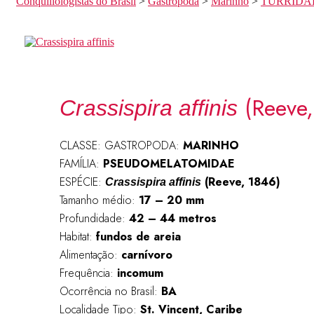
Conquiliologistas do Brasil
>
Gastropoda
>
Marinho
>
TURRIDA
(Reeve,
Crassispira affinis
CLASSE: GASTROPODA:
MARINHO
FAMÍLIA:
PSEUDOMELATOMIDAE
ESPÉCIE:
(Reeve, 1846)
Crassispira affinis
Tamanho médio:
17 – 20 mm
Profundidade:
42 – 44 metros
Habitat:
fundos de
areia
Alimentação:
carnívoro
Frequência:
incomum
Ocorrência no Brasil:
BA
Localidade Tipo:
St. Vincent, Caribe