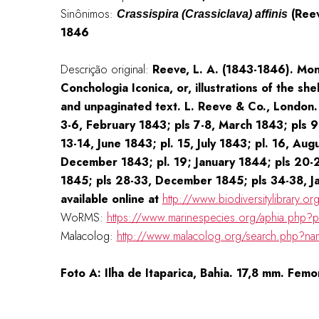
Sinônimos:
(Reev
Crassispira (Crassiclava) affinis
1846
Descrição original:
Reeve, L. A. (1843-1846). Mon
Conchologia Iconica, or, illustrations of the shel
and unpaginated text. L. Reeve & Co., London. 
3-6, February 1843; pls 7-8, March 1843; pls 9
13-14, June 1843; pl. 15, July 1843; pl. 16, Au
December 1843; pl. 19; January 1844; pls 20
1845; pls 28-33, December 1845; pls 34-38, Ja
available online at
http://www.biodiversitylibrary.
WoRMS:
https://www.marinespecies.org/aphia.php?
Malacolog:
http://www.malacolog.org/search.php?n
Foto A: Ilha de Itaparica, Bahia. 17,8 mm. Femo