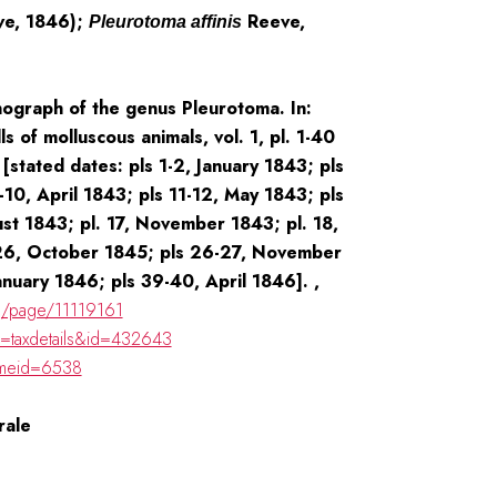
e, 1846);
Reeve,
Pleurotoma affinis
ograph of the genus Pleurotoma. In:
ls of molluscous animals, vol. 1, pl. 1-40
[stated dates: pls 1-2, January 1843; pls
-10, April 1843; pls 11-12, May 1843; pls
gust 1843; pl. 17, November 1843; pl. 18,
-26, October 1845; pls 26-27, November
nuary 1846; pls 39-40, April 1846]. ,
org/page/11119161
p=taxdetails&id=432643
ameid=6538
rale