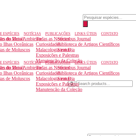
Pesquisar
produtos
E ESPÉCIES
NOTÍCIAS
PUBLICAÇÕES
LINKS ÚTEIS
CONTATO
ção do Meio Ambiente
ies do Brasil
Todas as Notícias
Strombus Journal
to Ilhas Oceânicas
Curiosidades
Biblioteca de Artigos Científicos
ias de Moluscos
Malacologia em Dia
Siratus
Exposições e Palestras
Manutenção da Coleção
E ESPÉCIES
NOTÍCIAS
PUBLICAÇÕES
LINKS ÚTEIS
CONTATO
ção do Meio Ambiente
ies do Brasil
Todas as Notícias
Strombus Journal
to Ilhas Oceânicas
Curiosidades
Biblioteca de Artigos Científicos
ias de Moluscos
Malacologia em Dia
Siratus
Exposições e Palestras
Manutenção da Coleção