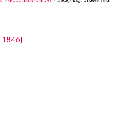
E - PSEUDOMELATOMIDAE
>
Crassispira affinis
(Reeve, 1846)
 1846)