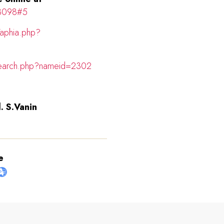
/83098#5
/aphia.php?
search.php?nameid=2302
. S.Vanin
e