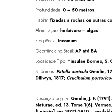
Profundidade:
0 – 50 metros
Habitat:
fixadas a rochas ou outras c
Alimentação:
herbivoro – algas
Frequência:
incomum
Ocorrência no Brasil:
AP até BA
Localidade Tipo:
“insulae Borneo, S.
Sinônimos:
Patella auricula
Gmelin, 1
Dillwyn, 1817;
Crucibulum portorico
Descrição original:
Gmelin, J. F. (1791
Naturae, ed. 13. Tome 1(6). Vermes.
[Leipzig]. pp. 3021-3910. , availabl