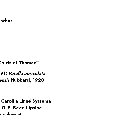
onchas
 Crucis et Thomae”
791;
Patella auriculata
ensis
Hubbard, 1920
). Caroli a Linné Systema
 G. E. Beer, Lipsiae
e online at