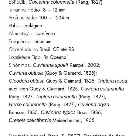
ESPÉCIE:
(Rang, 1827)
Cuvierina columnella
Tamanho médio:
8 – 12 mm
Profundidade:
100 – 1234 m
Habitat:
pelágico
Alimentação:
carnívoro
Frequência:
incomum
Ocorrência no Brasil:
CE até RS
Localidade Tipo:
‘in Oceano’
Sinônimos:
Rampal, 2002;
Cuvierina spoeli
(Quoy & Gaimard, 1825);
Cuvieria obtusa
Quoy & Gaimard, 1825;
Cleodora obtusa
Triptera rosea
auct. non Quoy & Gaimard, 1825;
Cuvieria columnella
Rang, 1827;
(Rang, 1827);
Triptera columnella
(Rang, 1827);
Herse columnella
Cuvieria oryza
Benson, 1835;
Boas, 1886;
Cuvierina typica
Meisenheimer, 1905
Creseis caliciformis