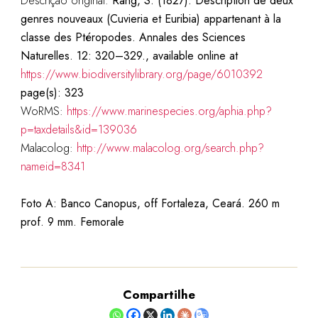
Descrição original:
Rang, S. (1827). Description de deux
genres nouveaux (Cuvieria et Euribia) appartenant à la
classe des Ptéropodes. Annales des Sciences
Naturelles. 12: 320–329., available online at
https://www.biodiversitylibrary.org/page/6010392
page(s): 323
WoRMS:
https://www.marinespecies.org/aphia.php?
p=taxdetails&id=139036
Malacolog:
http://www.malacolog.org/search.php?
nameid=8341
Foto A: Banco Canopus, off Fortaleza, Ceará. 260 m
prof. 9 mm. Femorale
Compartilhe