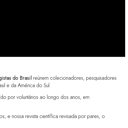
 do
istas do Brasil
reúnem colecionadores, pesquisadores
sil e da América do Sul.
uído por voluntários ao longo dos anos, em
 e nossa revista científica revisada por pares, o
ua doce -