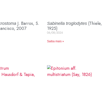
J. Barros, S.
(Thiele,
crostoma
Sabinella troglodytes
rancisco, 2007
1925)
06/08/2026
Saiba mais »