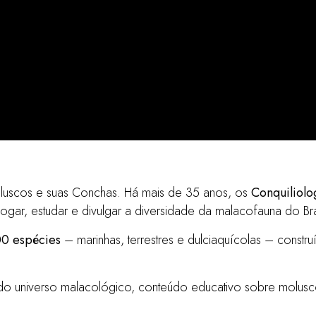
o de Conchas
luscos e suas Conchas. Há mais de 35 anos, os
Conquiliolog
gar, estudar e divulgar a diversidade da malacofauna do Bra
0 espécies
– marinhas, terrestres e dulciaquícolas – constr
o universo malacológico, conteúdo educativo sobre moluscos,
es - marinhas, terrestres e de ág