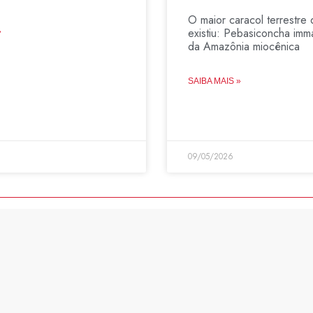
O maior caracol terrestre 
existiu: Pebasiconcha imma
»
da Amazônia miocênica
SAIBA MAIS »
09/05/2026