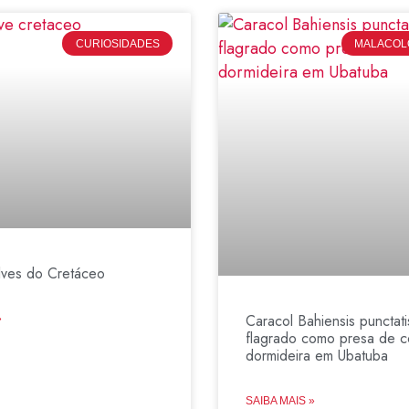
CURIOSIDADES
MALACOLO
lves do Cretáceo
Caracol Bahiensis punctati
»
flagrado como presa de c
dormideira em Ubatuba
SAIBA MAIS »