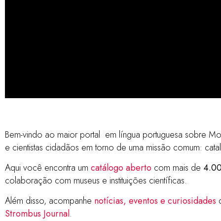
Catálog
Bem-vindo ao maior portal em língua portuguesa sobre Mo
e cientistas cidadãos em torno de uma missão comum: catalo
Brasil
Aqui você encontra um
catálogo aberto
com mais de
4.00
colaboração com museus e instituições científicas.
Além disso, acompanhe
notícias, eventos e curiosidades
d
mais de 3.000 espéci
Strombus Journal
.