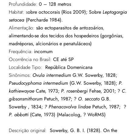
Profundidade:
0 – 128 metros
Habitat: s
obre octocorais (Rios 2009); Sobre
Leptogorgia
setacea
(Percharde 1984).
Alimentação:
são
ectoparasitos
de
antozoários
,
alimentando
-se dos
tecidos
dos
hospedeiros
(
gorgônias
,
madréporas
,
alcionários
e
penatuláceos
)
Frequência:
incomum
Ocorrência no Brasil:
CE até SP
Localidade Tipo:
República Domenicana
Sinônimos:
Ovula
intermedium
G.W.
Sowerby
, 1828;
Pseudocyphoma
intermedium
(G.W.
Sowerby
, 1828);
P.
kathiewayae
Cate, 1973;
P.
rosenbergi
Fehse
, 2001;
?
C.
gibsonsmithorum
Petuch
, 1987;
?
O.
seccato
G.B.
Sowerby
, 1834;
?
Phenacovolva
lindae
Petuch
, 1987;
?
P.
abbotti
(Cate, 1973) (
Malacolog
,
?
WoRMS
)
Descrição original:
Sowerby, G. B. I. (1828). On the