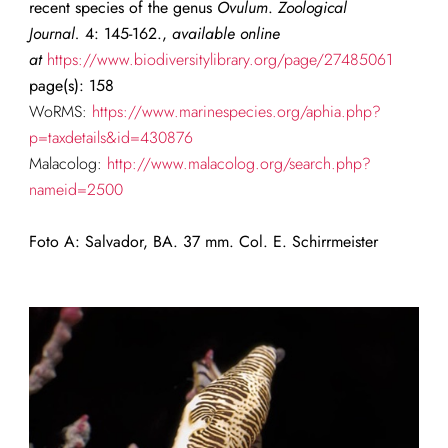
recent species of the genus
Ovulum
.
Zoological
Journal.
4: 145-162.,
available online
at
https://www.biodiversitylibrary.org/page/27485061
page(s): 158
WoRMS:
https://www.marinespecies.org/aphia.php?
p=taxdetails&id=430876
Malacolog:
http://www.malacolog.org/search.php?
nameid=2500
Foto A: Salvador, BA. 37 mm. Col. E. Schirrmeister