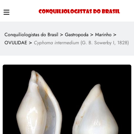
>
>
>
Conquiliologistas do Brasil
Gastropoda
Marinho
>
OVULIDAE
Cyphoma intermedium
(G. B. Sowerby I, 1828)