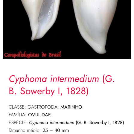
Cyphoma intermedium
(G.
B. Sowerby I, 1828)
CLASSE: GASTROPODA:
MARINHO
FAMÍLIA:
OVULIDAE
ESPÉCIE:
Cyphoma intermedium
(G. B. Sowerby I, 1828)
Tamanho médio:
25 – 40 mm