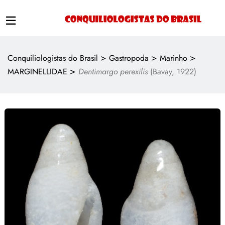
>
>
>
Conquiliologistas do Brasil
Gastropoda
Marinho
>
MARGINELLIDAE
Dentimargo perexilis
(Bavay, 1922)