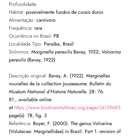
Profundidade:
Habitat:
possivelmente fundos de corais duros
Alimentação:
carnívoro
Frequência:
rara
Ocorrência no Brasil:
PB
Localidade Tipo:
Paraíba, Brasil
Sinînimos:
Marginella perexilis
Bavay, 1922;
Volvarina
perexilis
(
Bavay
, 1922)
Descrição original:
Bavay, A. (1922). Marginelles
nouvelles de la collection Jousseaume.
Bulletin du
Muséum National d’Histoire Naturelle.
28: 76-
81.,
available online
at
https://www.biodiversitylibrary.org/page/34159683
page(s): 78, fig. 3
Referência:
Boyer, F. (2000). The genus Volvarina
(Volutacea: Marginellidae) in Brazil. Part 1: revision of