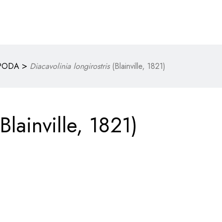
>
PODA
Diacavolinia longirostris
(Blainville, 1821)
Blainville, 1821)