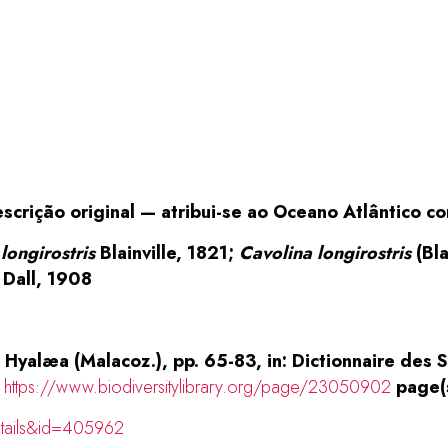
crição original — atribui-se ao
Oceano Atlântico
co
longirostris
Blainville, 1821;
Cavolina longirostris
(Bla
Dall, 1908
e, Hyalæa (Malacoz.), pp. 65-83, in: Dictionnaire des S
t
https://www.biodiversitylibrary.org/page/23050902
page(s
etails&id=405962