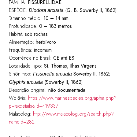
FAMÍLIA:
FISSURELLIDAE
ESPÉCIE:
(G. B. Sowerby II, 1862)
Diodora arcuata
Tamanho médio:
10 – 14 mm
Profundidade:
0 – 183 metros
Habitat:
sob rochas
Alimentação:
herbívoro
Frequência:
incomum
Ocorrência no Brasil:
CE até ES
Localidade Tipo:
St. Thomas, Ilhas Virgens
Sinônimos:
Sowerby II, 1862;
Fissurella arcuata
(Sowerby II, 1862)
Glyphis arcuata
Descrição original:
não documentada
WoRMs:
https://www.marinespecies.org/aphia.php?
p=taxdetails&id=419337
Malacolog:
http://www.malacolog.org/search.php?
nameid=282