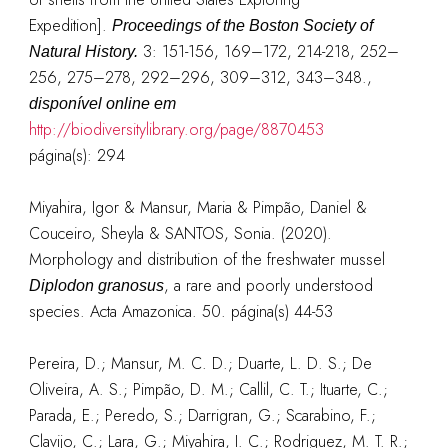
Expedition].
Proceedings of the Boston Society of
3: 151-156, 169–172, 214-218, 252–
Natural History.
256, 275–278, 292–296, 309–312, 343–348.
,
disponível online em
http://biodiversitylibrary.org/page/8870453
página(s): 294
Miyahira, Igor & Mansur, Maria & Pimpão, Daniel &
Couceiro, Sheyla & SANTOS, Sonia. (2020).
Morphology and distribution of the freshwater mussel
, a rare and poorly understood
Diplodon granosus
species. Acta Amazonica. 50. página(s) 44-53
Pereira, D.; Mansur, M. C. D.; Duarte, L. D. S.; De
Oliveira, A. S.; Pimpão, D. M.; Callil, C. T.; Ituarte, C.;
Parada, E.; Peredo, S.; Darrigran, G.; Scarabino, F.;
Clavijo, C.; Lara, G.; Miyahira, I. C.; Rodriguez, M. T. R.;