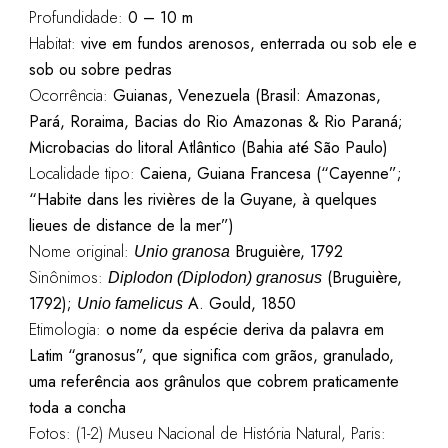
Profundidade:
0 – 10 m
Habitat:
vive em fundos arenosos, enterrada ou sob ele e
sob ou sobre pedras
Ocorrência:
Guianas, Venezuela (Brasil: Amazonas,
Pará, Roraima,
Bacias do Rio Amazonas & Rio Paraná;
Microbacias do litoral Atlântico (
Bahia até São Paulo)
Localidade tipo:
Caiena, Guiana Francesa (“Cayenne”;
“Habite dans les rivières de la Guyane, à quelques
lieues de distance de la mer”)
Nome original:
Bruguière, 1792
Unio granosa
Sinônimos:
(Bruguière,
Diplodon (Diplodon) granosus
1792);
A. Gould, 1850
Unio famelicus
Etimologia:
o nome da espécie deriva da palavra em
Latim “granosus”, que significa com grãos, granulado,
uma referência aos grânulos que cobrem praticamente
toda a concha
Fotos: (1-2) Museu Nacional de História Natural, Paris: