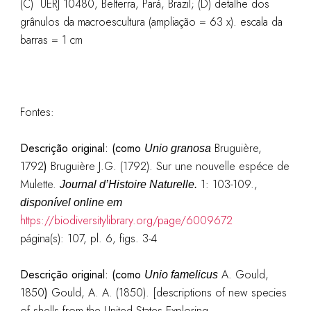
(C) UERJ 10480, Belterra, Pará, Brazil; (D) detalhe dos
grânulos da macroescultura (ampliação = 63 x). escala da
barras = 1 cm
Fontes:
Descrição original: (como
Bruguière,
Unio granosa
1792
)
Bruguière J.G. (1792). Sur une nouvelle espéce de
Mulette.
1: 103-109.
,
Journal d’Histoire Naturelle.
disponível online em
https://biodiversitylibrary.org/page/6009672
página(s): 107, pl. 6, figs. 3-4
Descrição original: (como
A. Gould,
Unio famelicus
1850
)
Gould, A. A. (1850). [descriptions of new species
of shells from the United States Exploring