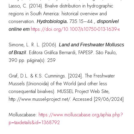
Lasso, C. (2014). Bivalve distribution in hydrographic
regions in South America: historical overview and
conservation.
735:15–44.
,
Hydrobiologia.
disponível
https://doi.org/10.1007/s10750-013-1639-x
online em
Simone, L. R. L. (2006).
Land and Freshwater Molluscs
. Editora Gráfica Bernardi, FAPESP. São Paulo,
of Brazil
390 pp. página(
s): 259
Graf, D.L. & K.S. Cummings. [2024]. The Freshwater
Mussels (Unionoida) of the World (and other less
consequential bivalves). MUSSEL Project Web Site,
http://www.mussel-project.net/. Accessed [29/06/2024]
Molluscabase:
https://www.molluscabase.org/aphia.php?
p=taxdetails&id=1368792