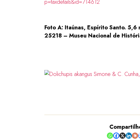
p=taxdetails&id=714612
Foto A: Itaúnas, Espírito Santo. 5
25218 – Museu Nacional de História
Compartilh