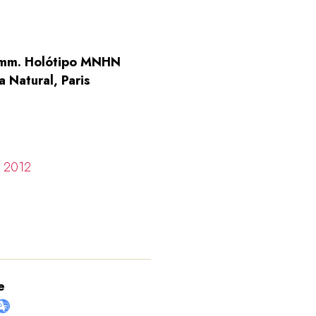
,6 mm. Holótipo MNHN
 Natural, Paris
e