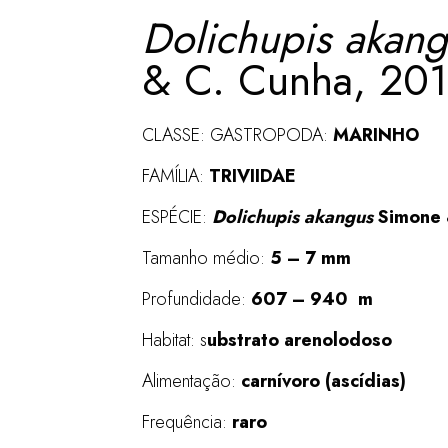
Dolichupis akan
& C. Cunha, 20
CLASSE: GASTROPODA:
MARINHO
FAMÍLIA:
TRIVIIDAE
ESPÉCIE:
Dolichupis akangus
Simone 
Tamanho médio:
5 – 7 mm
Profundidade:
607 – 940
m
Habitat: s
ubstrato arenolodoso
Alimentação:
carnívoro (ascídias)
Frequência:
raro