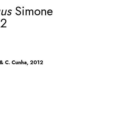
gus
Simone
12
& C. Cunha, 2012