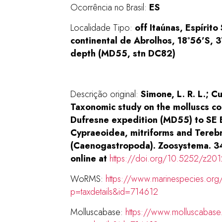
Ocorrência no Brasil:
ES
Localidade Tipo:
off Itaúnas,
Espírito 
continental de Abrolhos, 18°56’S, 
depth (MD55, stn DC82)
Descrição original:
Simone, L. R. L.; C
Taxonomic study on the molluscs co
Dufresne expedition (MD55) to SE B
Cypraeoidea, mitriforms and Tereb
(Caenogastropoda). Zoosystema. 34(
online at
https://doi.org/10.5252/z20
WoRMS:
https://www.marinespecies.org
p=taxdetails&id=714612
Molluscabase:
https://www.molluscabase