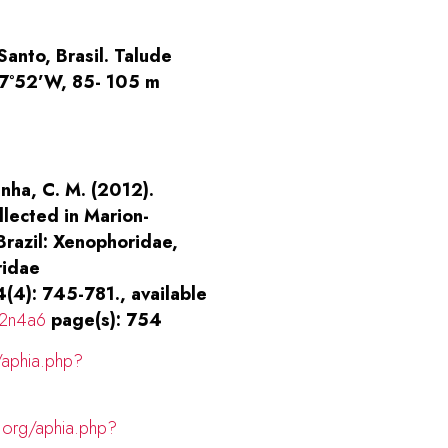
Santo, Brasil. Talude
37°52’W, 85- 105 m
unha, C. M. (2012).
llected in Marion-
razil: Xenophoridae,
ridae
4): 745-781., available
12n4a6
page(s): 754
/aphia.php?
.org/aphia.php?