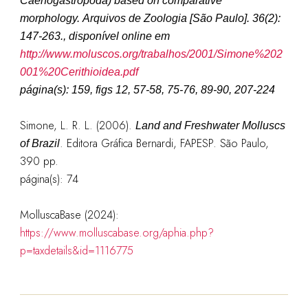
Caenogastropoda) based on comparative
morphology.
Arquivos de Zoologia [São Paulo].
36(2):
147-263., disponível online em
http://www.moluscos.org/trabalhos/2001/Simone%202
001%20Cerithioidea.pdf
página(s): 159, figs 12, 57-58, 75-76, 89-90, 207-224
Simone, L. R. L. (2006).
Land and Freshwater Molluscs
. Editora Gráfica Bernardi, FAPESP. São Paulo,
of Brazil
390 pp.
página(s): 74
MolluscaBase (2024):
https://www.molluscabase.org/aphia.php?
p=taxdetails&id=1116775