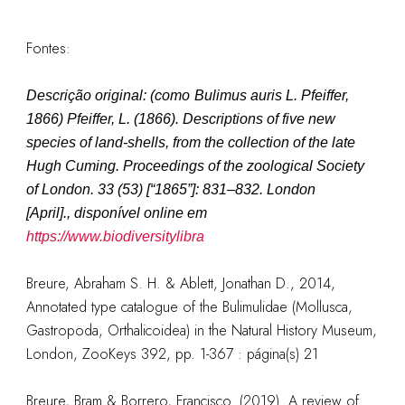
Fontes:
Descrição original: (como
Bulimus auris L. Pfeiffer,
1866
)
Pfeiffer, L. (1866). Descriptions of five new
species of land-shells, from the collection of the late
Hugh Cuming.
Proceedings of the zoological Society
of London.
33 (53) [“1865”]: 831–832. London
[April]., disponível online em
https://www.biodiversitylibra
Breure, Abraham S. H. & Ablett, Jonathan D., 2014,
Annotated type catalogue of the Bulimulidae (Mollusca,
Gastropoda, Orthalicoidea) in the Natural History Museum,
London, ZooKeys 392, pp. 1-367 : página(s) 21
Breure, Bram & Borrero, Francisco. (2019). A review of