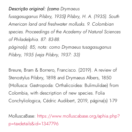
Descrição original: (como
Drymaeus
fusagasuganus Pilsbry, 1935
)
Pilsbry, H. A. (1935). South
American land and freshwater mollusks. 9. Colombian
species.
Proceedings of the Academy of Natural Sciences
of Philadelphia.
87: 83-88.
página(s): 85; nota: como Drymaeus tusagasuganus
Pilsbry, 1935 (veja Pilsbry, 1937: 33)
Breure, Bram & Borrero, Francisco. (2019). A review of
Stenostylus Pilsbry, 1898 and Drymaeus Albers, 1850
(Mollusca: Gastropoda: Orthalicoidea: Bulimulidae) from
Colombia, with description of new species. Folia
Conchyliologica, Cédric Audibert, 2019, página(s) 1-79
MolluscaBase:
https://www.molluscabase.org/aphia.php?
p=taxdetails&id=1347796