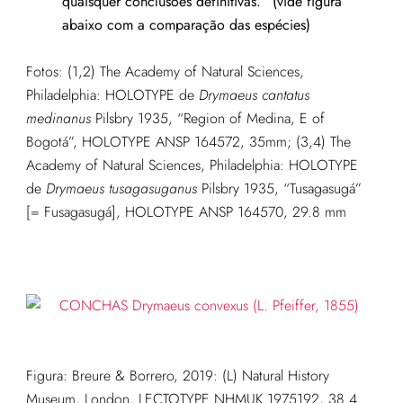
quaisquer conclusões definitivas.” (vide figura
abaixo com a comparação das espécies)
Fotos: (1,2) The Academy of Natural Sciences,
Philadelphia: HOLOTYPE de
Drymaeus cantatus
medinanus
Pilsbry 1935, “Region of Medina, E of
Bogotá”, HOLOTYPE ANSP 164572, 35mm; (3,4) The
Academy of Natural Sciences, Philadelphia: HOLOTYPE
de
Drymaeus tusagasuganus
Pilsbry 1935, “Tusagasugá”
[= Fusagasugá], HOLOTYPE ANSP 164570, 29.8 mm
Figura: Breure & Borrero, 2019: (L) Natural History
Museum, London, LECTOTYPE NHMUK 1975192, 38.4