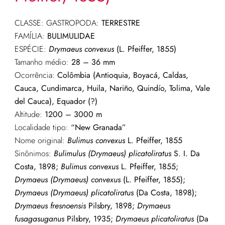
CLASSE: GASTROPODA:
TERRESTRE
FAMÍLIA:
BULIMULIDAE
ESPÉCIE:
Drymaeus convexus
(L. Pfeiffer, 1855)
Tamanho médio:
28 – 36 mm
Ocorrência:
Colômbia (Antioquia, Boyacá, Caldas,
Cauca, Cundimarca, Huila, Nariño, Quindío, Tolima, Vale
del Cauca), Equador (?)
Altitude:
1200 – 3000 m
Localidade tipo:
“New Granada”
Nome original:
Bulimus convexus
L. Pfeiffer, 1855
Sinônimos:
Bulimulus (Drymaeus) plicatoliratus
S. I. Da
Costa, 1898;
Bulimus convexus
L. Pfeiffer, 1855;
Drymaeus (Drymaeus) convexus
(L. Pfeiffer, 1855);
Drymaeus (Drymaeus) plicatoliratus
(Da Costa, 1898);
Drymaeus fresnoensis
Pilsbry, 1898;
Drymaeus
fusagasuganus
Pilsbry, 1935;
Drymaeus plicatoliratus
(Da