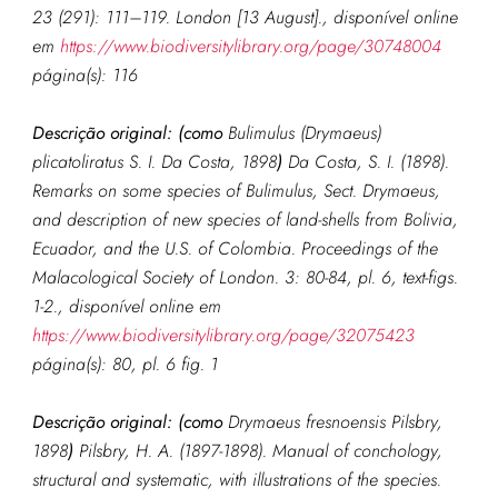
23 (291): 111–119. London [13 August]., disponível online
em
https://www.biodiversitylibrary.org/page/30748004
página(s): 116
Descrição original: (como
Bulimulus (Drymaeus)
plicatoliratus S. I. Da Costa, 1898
)
Da Costa, S. I. (1898).
Remarks on some species of Bulimulus, Sect. Drymaeus,
and description of new species of land-shells from Bolivia,
Ecuador, and the U.S. of Colombia.
Proceedings of the
Malacological Society of London.
3: 80-84, pl. 6, text-figs.
1-2.,
disponível online em
https://www.biodiversitylibrary.org/page/32075423
página(s): 80, pl. 6 fig. 1
Descrição original: (como
Drymaeus fresnoensis Pilsbry,
1898
)
Pilsbry, H. A. (1897-1898). Manual of conchology,
structural and systematic, with illustrations of the species.