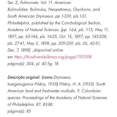
Ser. 2, Pulmonata. Vol. 11: American
Bulimulidae: Bulimulus, Neopetraeus, Oxychona, and
South American Drymaeus. pp 1-339, pls 1-51.
Philadelphia, published by the Conchological Section,
Academy of Natural Sciences. [pp. 1-64, pls. 1-13, May 11,
1897; pp. 65-144, pls. 14-25, Oct. 15, 1897; pp. 145-208,
pls. 27-41, May 3, 1898; pp. 209-339, pls. 26, 42-51,
Dec. 7, 1898]. ,
disponível online
em
https://biodiversitylibrary.org/page/1101398
página(s): 304, pl. 40 fig. 18
Descrição original: (como
Drymaeus
tusagasuganus Pilsbry, 1935
)
Pilsbry, H. A. (1935). South
American land and freshwater mollusks. 9. Colombian
species.
Proceedings of the Academy of Natural Sciences
of Philadelphia.
87: 83-88.
página(s): 85