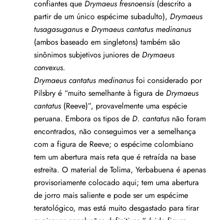
confiantes que
Drymaeus fresnoensis
(descrito a
partir de um único espécime subadulto),
Drymaeus
tusagasuganus
e
Drymaeus cantatus medinanus
(ambos
baseado em singletons) também são
sinônimos subjetivos juniores de
Drymaeus
convexus
.
Drymaeus cantatus medinanus
foi considerado por
Pilsbry é “muito semelhante à figura de
Drymaeus
cantatus
(Reeve)”, provavelmente uma espécie
peruana. Embora os tipos de
D. cantatus
não foram
encontrados, não conseguimos ver a semelhança
com a figura de Reeve; o espécime colombiano
tem um abertura mais reta que é retraída na base
estreita. O material de Tolima, Yerbabuena é apenas
provisoriamente colocado aqui; tem uma abertura
de jorro mais saliente e pode ser um espécime
teratológico, mas está muito desgastado para tirar