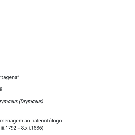
artagena”
98
rymaeus (Drymaeus)
omenagem ao paleontólogo
i.1792 – 8.xii.1886)