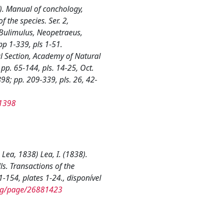
8). Manual of conchology,
f the species. Ser. 2,
 Bulimulus, Neopetraeus,
p 1-339, pls 1-51.
l Section, Academy of Natural
 pp. 65-144, pls. 14-25, Oct.
98; pp. 209-339, pls. 26, 42-
01398
. Lea, 1838
)
Lea, I. (1838).
ls.
Transactions of the
1-154, plates 1-24., disponível
.org/page/26881423