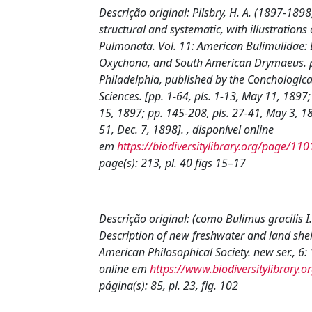
Descrição original:
Pilsbry, H. A. (1897-189
structural and systematic, with illustrations o
Pulmonata. Vol. 11: American Bulimulidae:
Oxychona, and South American Drymaeus. p
Philadelphia, published by the Conchologica
Sciences. [pp. 1-64, pls. 1-13, May 11, 1897;
15, 1897; pp. 145-208, pls. 27-41, May 3, 18
51, Dec. 7, 1898]. , disponível online
em
https://biodiversitylibrary.org/page/11
page(s): 213, pl. 40 figs 15–17
Descrição original:
(como
Bulimus gracilis I
Description of new freshwater and land shel
American Philosophical Society.
new ser., 6: 
online em
https://www.biodiversitylibrary
página(s): 85, pl. 23, fig. 102