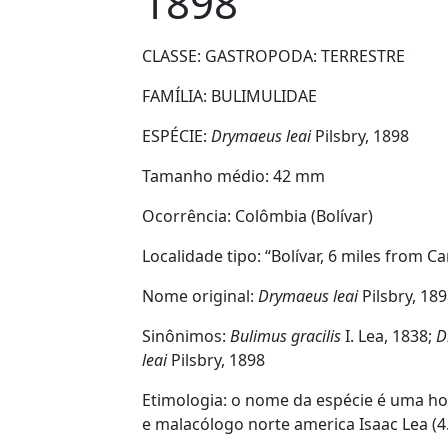
1898
CLASSE: GASTROPODA:
TERRESTRE
FAMÍLIA:
BULIMULIDAE
ESPÉCIE:
Drymaeus leai
Pilsbry, 1898
Tamanho médio:
42 mm
Ocorrência:
Colômbia (Bolívar)
Localidade tipo:
“Bolívar, 6 miles from C
Nome original:
Drymaeus leai
Pilsbry, 18
Sinônimos:
Bulimus gracilis
I. Lea, 1838;
D
leai
Pilsbry, 1898
Etimologia:
o nome da espécie é uma h
e malacólogo norte america Isaac Lea (4.ii