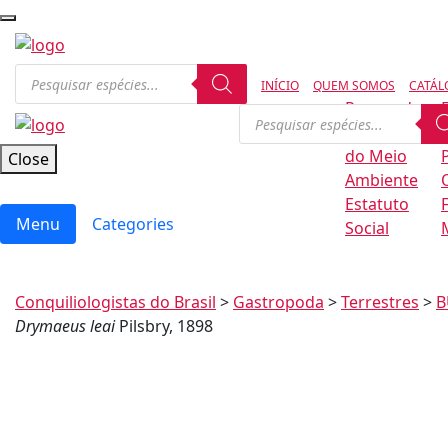
INÍCIO
QUEM SOMOS
CATÁL
Regras de
Conservação
B
do Meio
Close
Ambiente
Estatuto
Menu
Categories
Social
Conquiliologistas do Brasil
>
Gastropoda
>
Terrestres
>
B
Drymaeus leai
Pilsbry, 1898