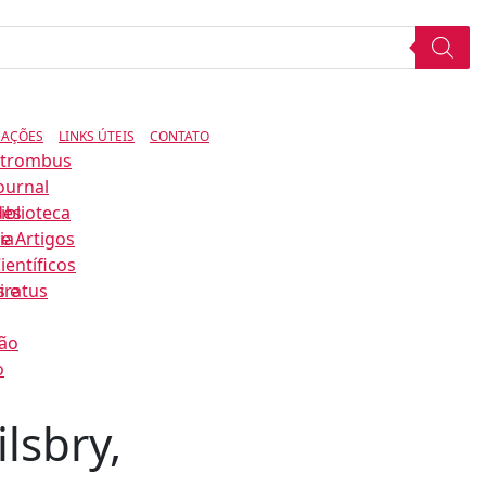
CAÇÕES
LINKS ÚTEIS
CONTATO
Strombus
ournal
des
iblioteca
ia
e Artigos
ientíficos
s e
iratus
ão
o
lsbry,