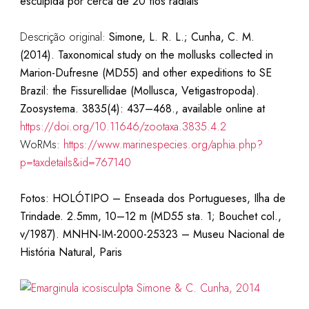
esculpida por cerca de 20 fios radiais
Descrição original:
Simone, L. R. L.; Cunha, C. M.
(2014). Taxonomical study on the mollusks collected in
Marion-Dufresne (MD55) and other expeditions to SE
Brazil: the Fissurellidae (Mollusca, Vetigastropoda).
Zoosystema. 3835(4): 437–468., available online at
https://doi.org/10.11646/zootaxa.3835.4.2
WoRMs:
https://www.marinespecies.org/aphia.php?
p=taxdetails&id=767140
Fotos:
HOLÓTIPO –
Enseada dos Portugueses,
Ilha de
Trindade.
2.5mm, 10–12 m (MD55 sta. 1; Bouchet col.,
v/1987).
MNHN-IM-2000-25323 –
Museu Nacional de
História Natural, Paris