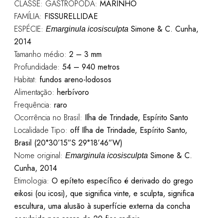
CLASSE: GASTROPODA:
MARINHO
FAMÍLIA:
FISSURELLIDAE
ESPÉCIE:
Simone & C. Cunha,
Emarginula icosisculpta
2014
Tamanho médio:
2 – 3 mm
Profundidade:
54 – 940 metros
Habitat:
fundos areno-lodosos
Alimentação:
herbívoro
Frequência:
raro
Ocorrência no Brasil:
Ilha de Trindade, Espírito Santo
Localidade Tipo:
off Ilha de Trindade, Espírito Santo,
Brasil (20°30’15”S 29°18’46”W)
Nome original:
Simone & C.
Emarginula icosisculpta
Cunha, 2014
Etimologia:
O epíteto específico é derivado do grego
eikosi (ou icosi), que significa vinte, e sculpta,
significa
escultura, uma alusão à superfície externa da concha