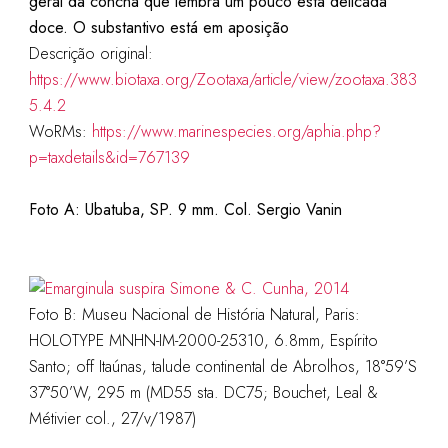
geral da concha que lembra um pouco esta delicada
doce. O substantivo está em aposição
Descrição original:
https://www.biotaxa.org/Zootaxa/article/view/zootaxa.383
5.4.2
WoRMs:
https://www.marinespecies.org/aphia.php?
p=taxdetails&id=767139
Foto A: Ubatuba, SP. 9 mm. Col. Sergio Vanin
Foto B: Museu Nacional de História Natural, Paris:
HOLOTYPE MNHN-IM-2000-25310, 6.8mm, Espírito
Santo; off Itaúnas, talude continental de Abrolhos, 18°59’S
37°50’W, 295 m (MD55 sta. DC75; Bouchet, Leal &
Métivier col., 27/v/1987)