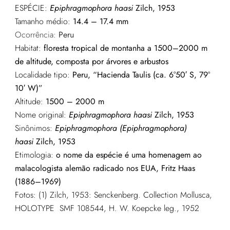
ESPÉCIE:
Epiphragmophora haasi
Zilch, 1953
Tamanho médio:
14.4 – 17.4 mm
Ocorrência:
Peru
Habitat:
floresta tropical de montanha a 1500–2000 m
de altitude, composta por árvores e arbustos
Localidade tipo:
Peru, “Hacienda Taulis (ca. 6°50′ S, 79°
10′ W)”
Altitude:
1500 – 2000 m
Nome original:
Epiphragmophora haasi
Zilch, 1953
Sinônimos:
Epiphragmophora (Epiphragmophora)
haasi
Zilch, 1953
Etimologia:
o nome da espécie é uma homenagem ao
malacologista alemão radicado nos EUA, Fritz Haas
(1886–1969)
Fotos: (1) Zilch, 1953: Senckenberg. Collection Mollusca,
HOLOTYPE SMF 108544, H. W. Koepcke leg., 1952