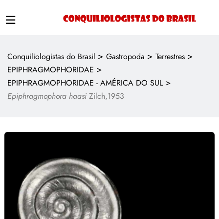
>
>
>
Conquiliologistas do Brasil
Gastropoda
Terrestres
>
EPIPHRAGMOPHORIDAE
>
EPIPHRAGMOPHORIDAE - AMÉRICA DO SUL
Epiphragmophora haasi
Zilch,1953