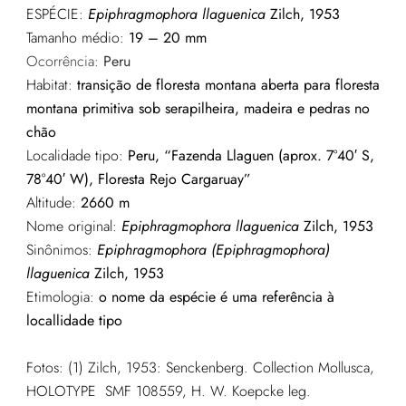
ESPÉCIE:
Epiphragmophora llaguenica
Zilch, 1953
Tamanho médio:
19 – 20 mm
Ocorrência:
Peru
Habitat:
transição de floresta montana aberta para floresta
montana primitiva sob serapilheira, madeira e pedras no
chão
Localidade tipo:
Peru, “Fazenda Llaguen (aprox. 7°40′ S,
78°40′ W), Floresta Rejo Cargaruay”
Altitude:
2660 m
Nome original:
Epiphragmophora llaguenica
Zilch, 1953
Sinônimos:
Epiphragmophora (Epiphragmophora)
llaguenica
Zilch, 1953
Etimologia:
o nome da espécie é uma referência à
locallidade tipo
Fotos: (1) Zilch, 1953: Senckenberg. Collection Mollusca,
HOLOTYPE SMF 108559, H. W. Koepcke leg.