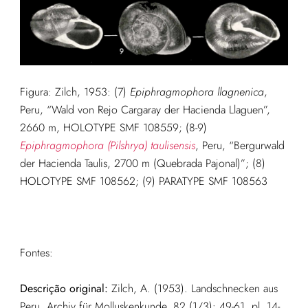
Figura: Zilch, 1953: (7)
Epiphragmophora llagnenica
,
Peru, “Wald von Rejo Cargaray der Hacienda Llaguen”,
2660 m, HOLOTYPE SMF 108559; (8-9)
Epiphragmophora (Pilshrya) taulisensis
, Peru, “Bergurwald
der Hacienda Taulis, 2700 m (Quebrada Pajonal)”; (8)
HOLOTYPE SMF 108562; (9) PARATYPE SMF 108563
Fontes:
Descrição original:
Zilch, A. (1953). Landschnecken aus
Peru. Archiv für Molluskenkunde, 82 (1/3): 49-61, pl. 14-