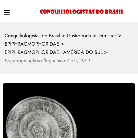
>
>
>
Conquiliologistas do Brasil
Gastropoda
Terrestres
>
EPIPHRAGMOPHORIDAE
>
EPIPHRAGMOPHORIDAE - AMÉRICA DO SUL
Epiphragmophora llaguenica
Zilch, 1953