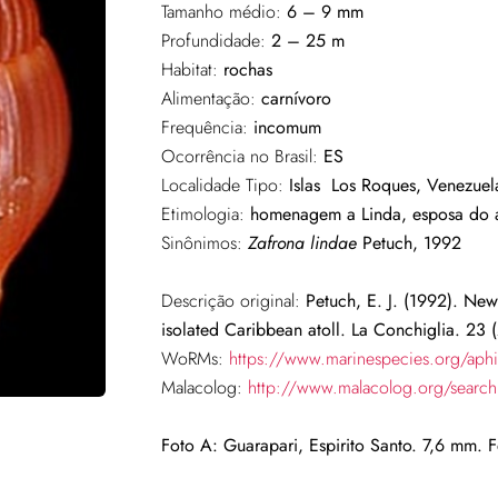
Tamanho médio:
6 – 9 mm
Profundidade:
2 – 25 m
Habitat:
rochas
Alimentação:
carnívoro
Frequência:
incomum
Ocorrência no Brasil:
ES
Localidade Tipo:
Islas Los Roques, Venezuel
Etimologia:
homenagem a Linda, esposa do 
Sinônimos:
Zafrona lindae
Petuch, 1992
Descrição original:
Petuch, E. J. (1992). Ne
isolated Caribbean atoll. La Conchiglia. 23 (2
WoRMs:
https://www.marinespecies.org/aph
Malacolog:
http://www.malacolog.org/sear
Foto A: Guarapari, Espirito Santo. 7,6 mm. 