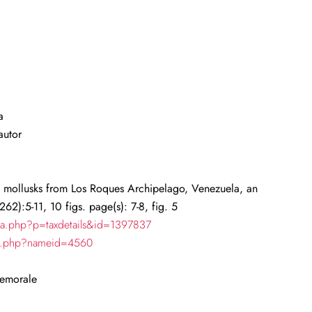
a
autor
w mollusks from Los Roques Archipelago, Venezuela, an
62):5-11, 10 figs. page(s): 7-8, fig. 5
ia.php?p=taxdetails&id=1397837
ch.php?nameid=4560
Femorale