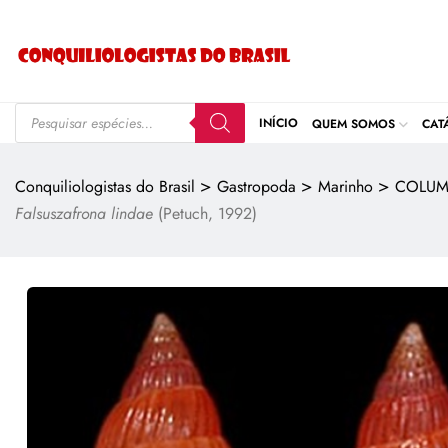
INÍCIO
QUEM SOMOS
CAT
>
>
>
Conquiliologistas do Brasil
Gastropoda
Marinho
COLUM
Falsuszafrona lindae
(Petuch, 1992)